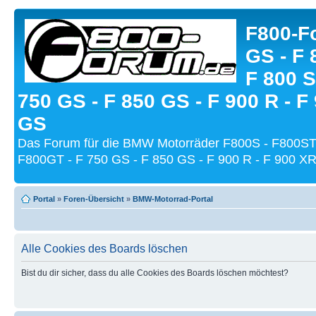
F800-Fo
GS - F 
F 800 S
750 GS - F 850 GS - F 900 R - F
GS
Das Forum für die BMW Motorräder F800S - F800ST
F800GT - F 750 GS - F 850 GS - F 900 R - F 900 XR
Portal
»
Foren-Übersicht
»
BMW-Motorrad-Portal
Alle Cookies des Boards löschen
Bist du dir sicher, dass du alle Cookies des Boards löschen möchtest?