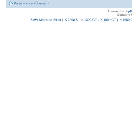
Portal
»
Foren-Übersicht
Powered by
php
Deutsche 
BMW-Motorrad-Bilder
|
K 1200 S
|
K 1300 GT
|
K 1600 GT
|
K 1600 