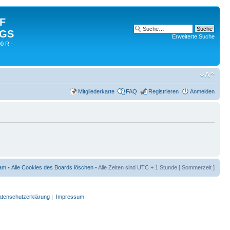
 F
 GS
Erweiterte Suche
0 R -
Mitgliederkarte
FAQ
Registrieren
Anmelden
am
•
Alle Cookies des Boards löschen
• Alle Zeiten sind UTC + 1 Stunde [ Sommerzeit ]
tenschutzerklärung
|
Impressum