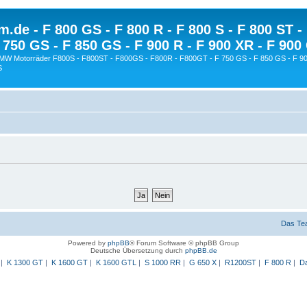
.de - F 800 GS - F 800 R - F 800 S - F 800 ST -
 750 GS - F 850 GS - F 900 R - F 900 XR - F 900
BMW Motorräder F800S - F800ST - F800GS - F800R - F800GT - F 750 GS - F 850 GS - F 90
S
Das Te
Powered by
phpBB
® Forum Software © phpBB Group
Deutsche Übersetzung durch
phpBB.de
|
K 1300 GT
|
K 1600 GT
|
K 1600 GTL
|
S 1000 RR
|
G 650 X
|
R1200ST
|
F 800 R
|
Da