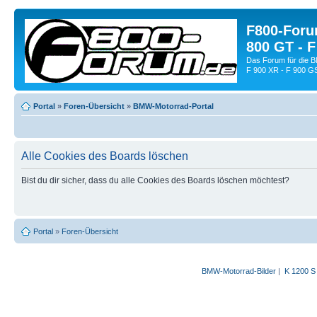
F800-Forum
800 GT - F
Das Forum für die 
F 900 XR - F 900 G
Portal
»
Foren-Übersicht
»
BMW-Motorrad-Portal
Alle Cookies des Boards löschen
Bist du dir sicher, dass du alle Cookies des Boards löschen möchtest?
Portal
»
Foren-Übersicht
BMW-Motorrad-Bilder
|
K 1200 S