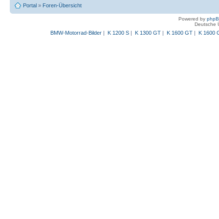
Portal
»
Foren-Übersicht
Powered by
php
Deutsche 
BMW-Motorrad-Bilder
|
K 1200 S
|
K 1300 GT
|
K 1600 GT
|
K 1600 