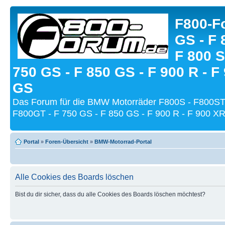
F800-Fo
GS - F 
F 800 S
750 GS - F 850 GS - F 900 R - F
GS
Das Forum für die BMW Motorräder F800S - F800ST
F800GT - F 750 GS - F 850 GS - F 900 R - F 900 XR
Portal
»
Foren-Übersicht
»
BMW-Motorrad-Portal
Alle Cookies des Boards löschen
Bist du dir sicher, dass du alle Cookies des Boards löschen möchtest?