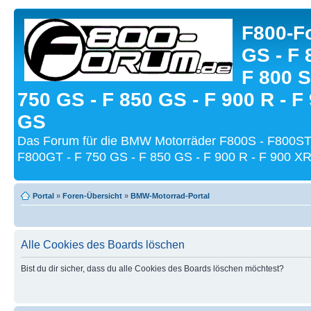
F800-Fo
GS - F 
F 800 S
750 GS - F 850 GS - F 900 R - F
GS
Das Forum für die BMW Motorräder F800S - F800ST
F800GT - F 750 GS - F 850 GS - F 900 R - F 900 XR
Portal
»
Foren-Übersicht
»
BMW-Motorrad-Portal
Alle Cookies des Boards löschen
Bist du dir sicher, dass du alle Cookies des Boards löschen möchtest?