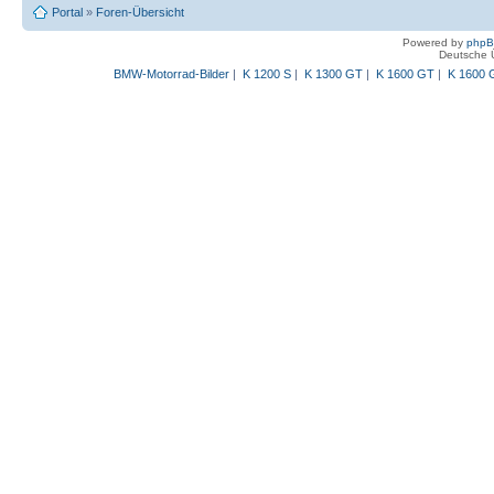
Portal
»
Foren-Übersicht
Powered by
php
Deutsche 
BMW-Motorrad-Bilder
|
K 1200 S
|
K 1300 GT
|
K 1600 GT
|
K 1600 