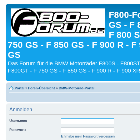
F800-Fo
GS - F 
F 800 S
750 GS - F 850 GS - F 900 R - F
GS
Das Forum für die BMW Motorräder F800S - F800ST
F800GT - F 750 GS - F 850 GS - F 900 R - F 900 XR
Portal
»
Foren-Übersicht
»
BMW-Motorrad-Portal
Anmelden
Username:
Passwort:
Ich habe mein Passwort vergessen