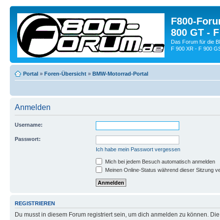
F800-Forum
800 GT - F
Das Forum für die 
F 900 XR - F 900 G
Portal
»
Foren-Übersicht
»
BMW-Motorrad-Portal
Anmelden
Username:
Passwort:
Ich habe mein Passwort vergessen
Mich bei jedem Besuch automatisch anmelden
Meinen Online-Status während dieser Sitzung v
REGISTRIEREN
Du musst in diesem Forum registriert sein, um dich anmelden zu können. Die R