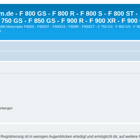
.de - F 800 GS - F 800 R - F 800 S - F 800 ST -
 750 GS - F 850 GS - F 900 R - F 900 XR - F 900
BMW Motorräder F800S - F800ST - F800GS - F800R - F800GT - F 750 GS - F 850 GS - F 90
S
erbergen
egistrierung ist in wenigen Augenblicken erledigt und ermöglicht dir, auf weitere 