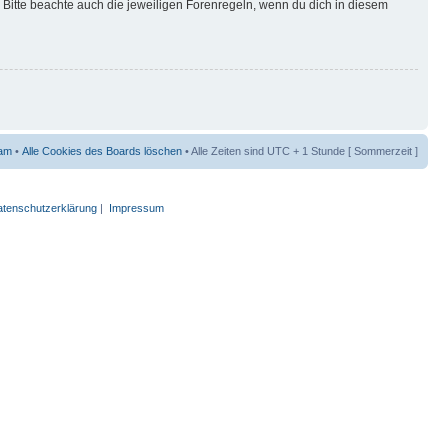
Bitte beachte auch die jeweiligen Forenregeln, wenn du dich in diesem
am
•
Alle Cookies des Boards löschen
• Alle Zeiten sind UTC + 1 Stunde [ Sommerzeit ]
tenschutzerklärung
|
Impressum