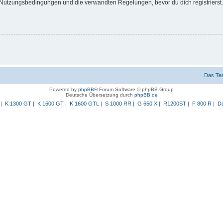
Nutzungsbedingungen und die verwandten Regelungen, bevor du dich registrierst. 
Das Te
Powered by
phpBB
® Forum Software © phpBB Group
Deutsche Übersetzung durch
phpBB.de
|
K 1300 GT
|
K 1600 GT
|
K 1600 GTL
|
S 1000 RR
|
G 650 X
|
R1200ST
|
F 800 R
|
Da