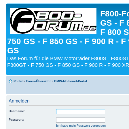
F800-Fo
GS - F 
F 800 S
750 GS - F 850 GS - F 900 R - F
GS
Das Forum für die BMW Motorräder F800S - F800ST
F800GT - F 750 GS - F 850 GS - F 900 R - F 900 XR
Portal
»
Foren-Übersicht
»
BMW-Motorrad-Portal
Anmelden
Username:
Passwort:
Ich habe mein Passwort vergessen