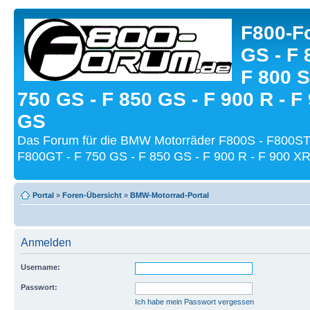
F800-Fo
GS - F 
F 800 S
750 GS - F 850 GS - F 900 R - F
GS
Das Forum für die BMW Motorräder F800S - F800ST
F800GT - F 750 GS - F 850 GS - F 900 R - F 900 XR
Portal
»
Foren-Übersicht
»
BMW-Motorrad-Portal
Anmelden
Username:
Passwort:
Ich habe mein Passwort vergessen