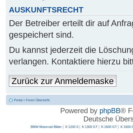
AUSKUNFTSRECHT
Der Betreiber erteilt dir auf Anf
gespeichert sind.
Du kannst jederzeit die Löschun
verlangen. Kontaktiere hierzu bit
Zurück zur Anmeldemaske
Portal
»
Foren-Übersicht
Powered by
phpBB
® F
Deutsche Über
BMW-Motorrad-Bilder
|
K 1200 S
|
K 1300 GT
|
K 1600 GT
|
K 1600 