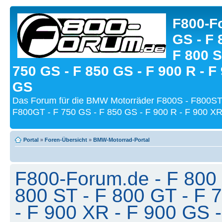
F800-Fo
GS - F 
F 800 S
750 GS - F 850 GS - F 900 R - F
GS
Das Forum für die BMW Motorräder F800S - F800ST
F800GT - F 750 GS - F 850 GS - F 900 R - F 900 XR
Portal
»
Foren-Übersicht
»
BMW-Motorrad-Portal
F800-Forum.de - F 800 
800 ST - F 800 GT - F 
- F 900 XR - F 900 GS -