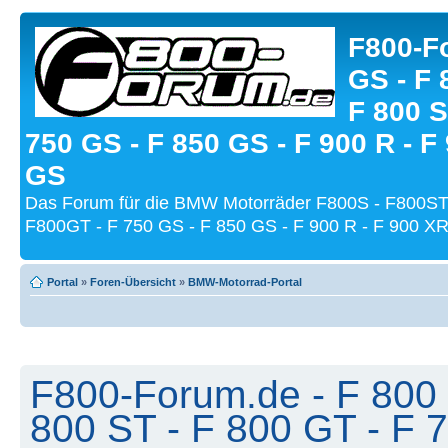
F800-Fo
GS - F 
F 800 S
750 GS - F 850 GS - F 900 R - F
GS
Das Forum für die BMW Motorräder F800S - F800ST
F800GT - F 750 GS - F 850 GS - F 900 R - F 900 XR
Portal
»
Foren-Übersicht
»
BMW-Motorrad-Portal
F800-Forum.de - F 800 
800 ST - F 800 GT - F 