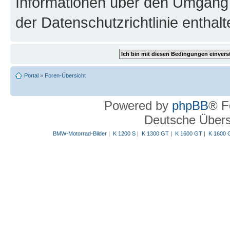
Informationen über den Umgang m
der Datenschutzrichtlinie enthalt
Portal
»
Foren-Übersicht
Powered by
phpBB
® F
Deutsche Über
BMW-Motorrad-Bilder
|
K 1200 S
|
K 1300 GT
|
K 1600 GT
|
K 1600 