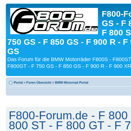
F800-Fo
GS - F 
F 800 S
750 GS - F 850 GS - F 900 R - F
GS
Das Forum für die BMW Motorräder F800S - F800ST
F800GT - F 750 GS - F 850 GS - F 900 R - F 900 XR
Portal
»
Foren-Übersicht
»
BMW-Motorrad-Portal
F800-Forum.de - F 800 
800 ST - F 800 GT - F 