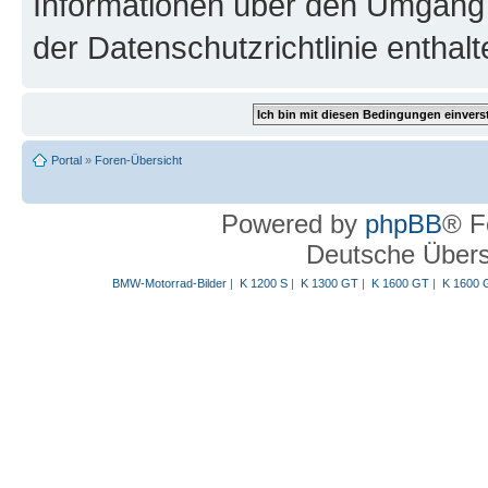
Informationen über den Umgang m
der Datenschutzrichtlinie enthalt
Portal
»
Foren-Übersicht
Powered by
phpBB
® F
Deutsche Über
BMW-Motorrad-Bilder
|
K 1200 S
|
K 1300 GT
|
K 1600 GT
|
K 1600 