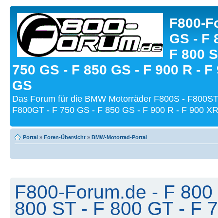
F800-Fo
GS - F 
F 800 S
750 GS - F 850 GS - F 900 R - F
GS
Das Forum für die BMW Motorräder F800S - F800ST
F800GT - F 750 GS - F 850 GS - F 900 R - F 900 XR
Portal
»
Foren-Übersicht
»
BMW-Motorrad-Portal
F800-Forum.de - F 800 
800 ST - F 800 GT - F 