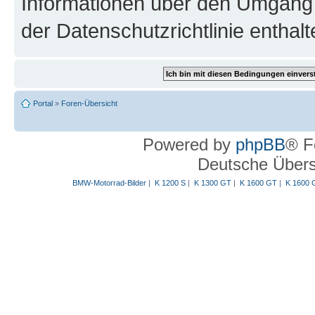
Informationen über den Umgang m
der Datenschutzrichtlinie enthalt
Portal
»
Foren-Übersicht
Powered by
phpBB
® F
Deutsche Über
BMW-Motorrad-Bilder
|
K 1200 S
|
K 1300 GT
|
K 1600 GT
|
K 1600 