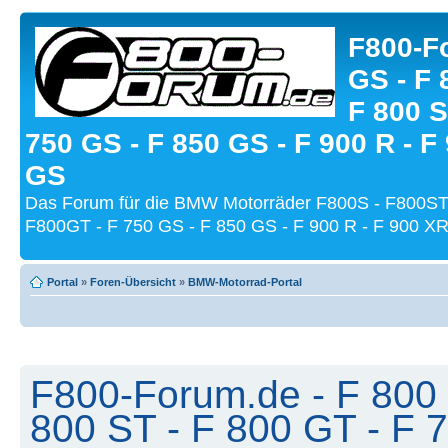
F800-Fo
GS - F 
F 800 S
750 GS - F 850 GS - F 900 R - F
GS
Das Forum für die BMW Motorräder F800S - F800ST
F800GT - F 750 GS - F 850 GS - F 900 R - F 900 XR
Portal
»
Foren-Übersicht
»
BMW-Motorrad-Portal
F800-Forum.de - F 800 
800 ST - F 800 GT - F 