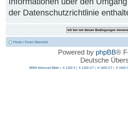
Informationen über den Umgang m
der Datenschutzrichtlinie enthalt
Portal
»
Foren-Übersicht
Powered by
phpBB
® F
Deutsche Über
BMW-Motorrad-Bilder
|
K 1200 S
|
K 1300 GT
|
K 1600 GT
|
K 1600 