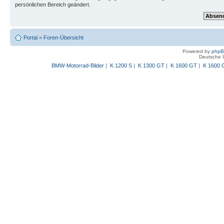
persönlichen Bereich geändert.
Portal
»
Foren-Übersicht
Powered by
php
Deutsche 
BMW-Motorrad-Bilder
|
K 1200 S
|
K 1300 GT
|
K 1600 GT
|
K 1600 