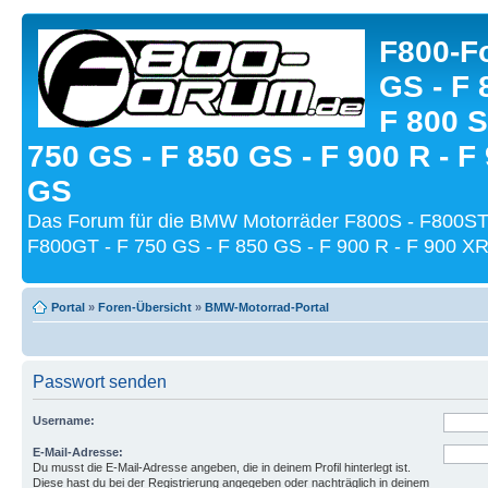
F800-Fo
GS - F 
F 800 S
750 GS - F 850 GS - F 900 R - F
GS
Das Forum für die BMW Motorräder F800S - F800ST
F800GT - F 750 GS - F 850 GS - F 900 R - F 900 XR
Portal
»
Foren-Übersicht
»
BMW-Motorrad-Portal
Passwort senden
Username:
E-Mail-Adresse:
Du musst die E-Mail-Adresse angeben, die in deinem Profil hinterlegt ist.
Diese hast du bei der Registrierung angegeben oder nachträglich in deinem