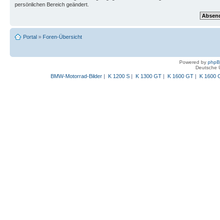
persönlichen Bereich geändert.
Portal
»
Foren-Übersicht
Powered by
php
Deutsche 
BMW-Motorrad-Bilder
|
K 1200 S
|
K 1300 GT
|
K 1600 GT
|
K 1600 