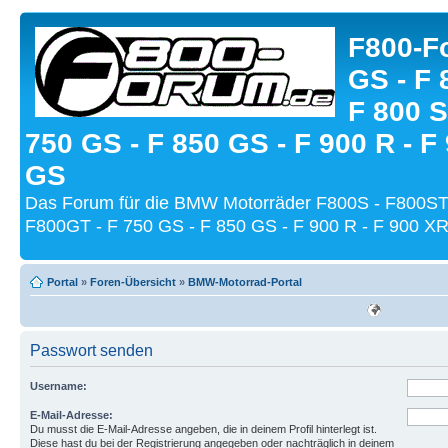
F800-Fo
GS - F 
F 800 S
750 GS - F 850 GS - F 900 R - F
GS
Das Forum für die BMW Motorräder F800S - F800ST
F800GT - F 750 GS - F 850 GS - F 900 R - F 900 XR
Portal
»
Foren-Übersicht
»
BMW-Motorrad-Portal
Passwort senden
Username:
E-Mail-Adresse:
Du musst die E-Mail-Adresse angeben, die in deinem Profil hinterlegt ist.
Diese hast du bei der Registrierung angegeben oder nachträglich in deinem