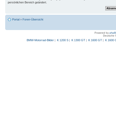
persönlichen Bereich geändert.
Portal
»
Foren-Übersicht
Powered by
php
Deutsche 
BMW-Motorrad-Bilder
|
K 1200 S
|
K 1300 GT
|
K 1600 GT
|
K 1600 