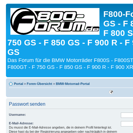
F800-Fo
GS - F 
F 800 S
750 GS - F 850 GS - F 900 R - F
GS
Das Forum für die BMW Motorräder F800S - F800ST
F800GT - F 750 GS - F 850 GS - F 900 R - F 900 XR
Portal
»
Foren-Übersicht
»
BMW-Motorrad-Portal
Passwort senden
Username:
E-Mail-Adresse:
Du musst die E-Mail-Adresse angeben, die in deinem Profil hinterlegt ist.
Diese hast du bei der Registrierung angegeben oder nachträglich in deinem