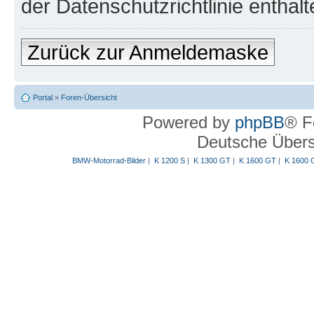
der Datenschutzrichtlinie enthalt
Zurück zur Anmeldemaske
Portal
»
Foren-Übersicht
Powered by
phpBB
® F
Deutsche Über
BMW-Motorrad-Bilder
|
K 1200 S
|
K 1300 GT
|
K 1600 GT
|
K 1600 