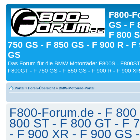
F800-Fo
GS - F 
F 800 S
750 GS - F 850 GS - F 900 R - F
GS
Das Forum für die BMW Motorräder F800S - F800ST
F800GT - F 750 GS - F 850 GS - F 900 R - F 900 XR
Portal
»
Foren-Übersicht
»
BMW-Motorrad-Portal
F800-Forum.de - F 800 
800 ST - F 800 GT - F 
- F 900 XR - F 900 GS