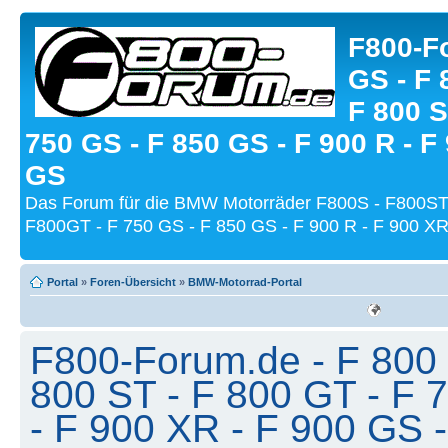
F800-Fo
GS - F 
F 800 S
750 GS - F 850 GS - F 900 R - F
GS
Das Forum für die BMW Motorräder F800S - F800ST
F800GT - F 750 GS - F 850 GS - F 900 R - F 900 XR
Portal
»
Foren-Übersicht
»
BMW-Motorrad-Portal
F800-Forum.de - F 800 
800 ST - F 800 GT - F 
- F 900 XR - F 900 GS