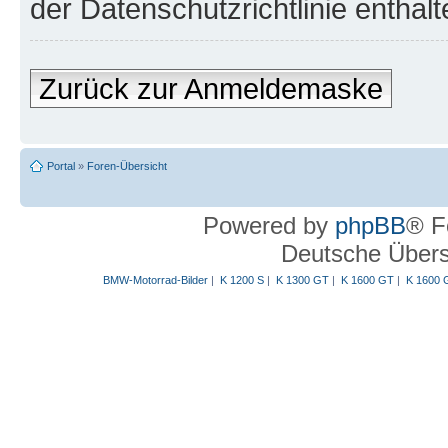
der Datenschutzrichtlinie enthalt
Zurück zur Anmeldemaske
Portal
»
Foren-Übersicht
Powered by
phpBB
® F
Deutsche Über
BMW-Motorrad-Bilder
|
K 1200 S
|
K 1300 GT
|
K 1600 GT
|
K 1600 