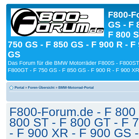
F800-Fo
GS - F 
F 800 S
750 GS - F 850 GS - F 900 R - F
GS
Das Forum für die BMW Motorräder F800S - F800ST
F800GT - F 750 GS - F 850 GS - F 900 R - F 900 XR
Portal
»
Foren-Übersicht
»
BMW-Motorrad-Portal
F800-Forum.de - F 800 
800 ST - F 800 GT - F 
- F 900 XR - F 900 GS