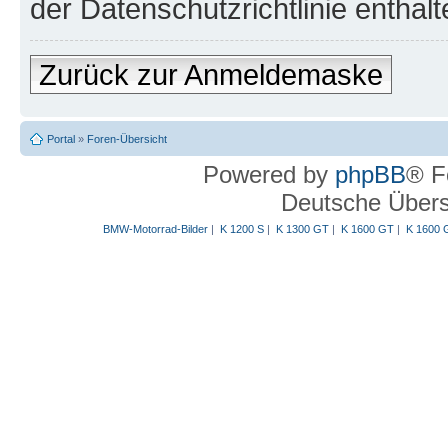
der Datenschutzrichtlinie enthalt
Zurück zur Anmeldemaske
Portal
»
Foren-Übersicht
Powered by
phpBB
® F
Deutsche Über
BMW-Motorrad-Bilder
|
K 1200 S
|
K 1300 GT
|
K 1600 GT
|
K 1600 