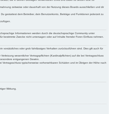
bmahnung zeitweise oder dauerhaft von der Nutzung dieses Boards ausschließen und dir
t. Du gestattest dem Betreiber, dein Benutzerkonto, Beiträge und Funktionen jederzeit zu
uzufügen.
tschsprachige Informationen werden durch die deutschsprachige Community unter
für bestimmte Zwecke nicht untersagen oder auf Inhalte fremder Foren Einfluss nehmen.
n vorsätzliches oder grob fahrlässiges Verhalten zurückzuführen sind. Dies gilt auch für
letzung wesentlicher Vertragspflichten (Kardinalpflichten) auf die bei Vertragsschluss
insbesondere entgangenen Gewinn.
bei Vertragsschluss typischerweise vorhersehbaren Schäden und im Übrigen der Höhe nach
tiger Wirkung.