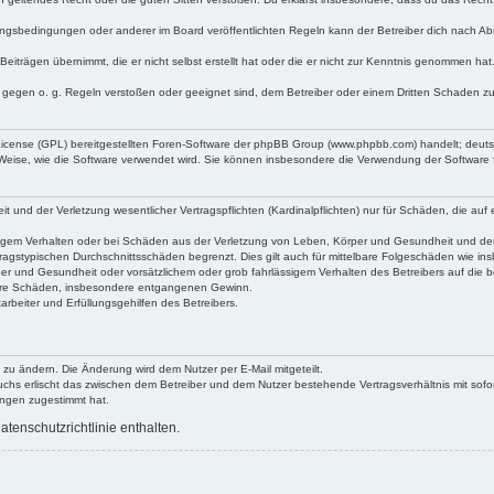
ngsbedingungen oder anderer im Board veröffentlichten Regeln kann der Betreiber dich nach A
Beiträgen übernimmt, die er nicht selbst erstellt hat oder die er nicht zur Kenntnis genommen ha
e gegen o. g. Regeln verstoßen oder geeignet sind, dem Betreiber oder einem Dritten Schaden z
 License (GPL) bereitgestellten Foren-Software der phpBB Group (www.phpbb.com) handelt; deu
 Weise, wie die Software verwendet wird. Sie können insbesondere die Verwendung der Software 
nd der Verletzung wesentlicher Vertragspflichten (Kardinalpflichten) nur für Schäden, die auf ei
igem Verhalten oder bei Schäden aus der Verletzung von Leben, Körper und Gesundheit und der Ver
ragstypischen Durchschnittsschäden begrenzt. Dies gilt auch für mittelbare Folgeschäden wie 
er und Gesundheit oder vorsätzlichem oder grob fahrlässigem Verhalten des Betreibers auf die 
elbare Schäden, insbesondere entgangenen Gewinn.
rbeiter und Erfüllungsgehilfen des Betreibers.
 zu ändern. Die Änderung wird dem Nutzer per E-Mail mitgeteilt.
uchs erlischt das zwischen dem Betreiber und dem Nutzer bestehende Vertragsverhältnis mit sofor
ungen zugestimmt hat.
tenschutzrichtlinie enthalten.