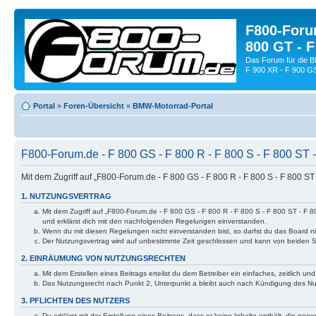
F800-Forum
800 GT - F
Das Forum für die 
F 900 XR - F 900 G
Portal
»
Foren-Übersicht
»
BMW-Motorrad-Portal
F800-Forum.de - F 800 GS - F 800 R - F 800 S - F 800 ST 
Mit dem Zugriff auf „F800-Forum.de - F 800 GS - F 800 R - F 800 S - F 800 S
1. NUTZUNGSVERTRAG
Mit dem Zugriff auf „F800-Forum.de - F 800 GS - F 800 R - F 800 S - F 800 ST - F 
und erklärst dich mit den nachfolgenden Regelungen einverstanden.
Wenn du mit diesen Regelungen nicht einverstanden bist, so darfst du das Board nic
Der Nutzungsvertrag wird auf unbestimmte Zeit geschlossen und kann von beiden Se
2. EINRÄUMUNG VON NUTZUNGSRECHTEN
Mit dem Erstellen eines Beitrags erteilst du dem Betreiber ein einfaches, zeitlich
Das Nutzungsrecht nach Punkt 2, Unterpunkt a bleibt auch nach Kündigung des N
3. PFLICHTEN DES NUTZERS
Du erklärst mit der Erstellung eines Beitrags, dass er keine Inhalte enthält, die g