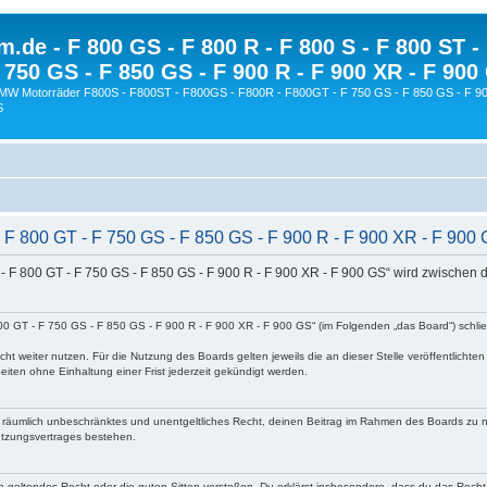
.de - F 800 GS - F 800 R - F 800 S - F 800 ST -
 750 GS - F 850 GS - F 900 R - F 900 XR - F 900
BMW Motorräder F800S - F800ST - F800GS - F800R - F800GT - F 750 GS - F 850 GS - F 90
S
- F 800 GT - F 750 GS - F 850 GS - F 900 R - F 900 XR - F 90
T - F 800 GT - F 750 GS - F 850 GS - F 900 R - F 900 XR - F 900 GS“ wird zwischen
800 GT - F 750 GS - F 850 GS - F 900 R - F 900 XR - F 900 GS“ (im Folgenden „das Board“) schli
ht weiter nutzen. Für die Nutzung des Boards gelten jeweils die an dieser Stelle veröffentlichte
iten ohne Einhaltung einer Frist jederzeit gekündigt werden.
 und räumlich unbeschränktes und unentgeltliches Recht, deinen Beitrag im Rahmen des Boards zu 
utzungsvertrages bestehen.
egen geltendes Recht oder die guten Sitten verstoßen. Du erklärst insbesondere, dass du das Recht