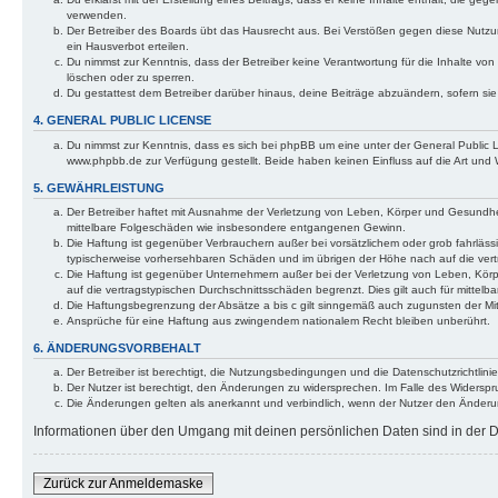
verwenden.
Der Betreiber des Boards übt das Hausrecht aus. Bei Verstößen gegen diese Nutzu
ein Hausverbot erteilen.
Du nimmst zur Kenntnis, dass der Betreiber keine Verantwortung für die Inhalte von 
löschen oder zu sperren.
Du gestattest dem Betreiber darüber hinaus, deine Beiträge abzuändern, sofern si
4. GENERAL PUBLIC LICENSE
Du nimmst zur Kenntnis, dass es sich bei phpBB um eine unter der General Public
www.phpbb.de zur Verfügung gestellt. Beide haben keinen Einfluss auf die Art und
5. GEWÄHRLEISTUNG
Der Betreiber haftet mit Ausnahme der Verletzung von Leben, Körper und Gesundheit u
mittelbare Folgeschäden wie insbesondere entgangenen Gewinn.
Die Haftung ist gegenüber Verbrauchern außer bei vorsätzlichem oder grob fahrläss
typischerweise vorhersehbaren Schäden und im übrigen der Höhe nach auf die vert
Die Haftung ist gegenüber Unternehmern außer bei der Verletzung von Leben, Körp
auf die vertragstypischen Durchschnittsschäden begrenzt. Dies gilt auch für mitt
Die Haftungsbegrenzung der Absätze a bis c gilt sinngemäß auch zugunsten der Mita
Ansprüche für eine Haftung aus zwingendem nationalem Recht bleiben unberührt.
6. ÄNDERUNGSVORBEHALT
Der Betreiber ist berechtigt, die Nutzungsbedingungen und die Datenschutzrichtlinie
Der Nutzer ist berechtigt, den Änderungen zu widersprechen. Im Falle des Widerspr
Die Änderungen gelten als anerkannt und verbindlich, wenn der Nutzer den Änder
Informationen über den Umgang mit deinen persönlichen Daten sind in der Da
Zurück zur Anmeldemaske