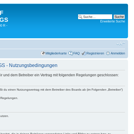
 F
 GS
Erweiterte Suche
0 R -
Mitgliederkarte
FAQ
Registrieren
Anmelden
0 GS - Nutzungsbedingungen
 dir und dem Betreiber ein Vertrag mit folgenden Regelungen geschlossen:
eßt du einen Nutzungsvertrag mit dem Betreiber des Boards ab (im Folgenden „Betreiber“)
n Regelungen.
nutzen.
 besitzt, die in deinen Beiträgen verwendeten Links und Bilder zu setzen bzw. zu