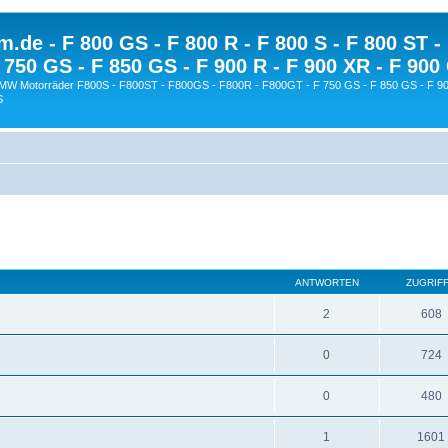
.de - F 800 GS - F 800 R - F 800 S - F 800 ST -
 750 GS - F 850 GS - F 900 R - F 900 XR - F 900
BMW Motorräder F800S - F800ST - F800GS - F800R - F800GT - F 750 GS - F 850 GS - F 90
S
ANTWORTEN
ZUGRIF
2
608
0
724
0
480
1
1601