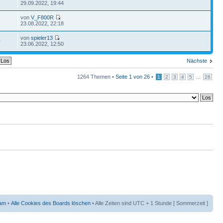
29.09.2022, 19:44
von
V_F800R
23.08.2022, 22:18
von
spieler13
0
23.06.2022, 12:50
Nächste
1264 Themen •
Seite
1
von
26
•
...
1
2
3
4
5
26
am
•
Alle Cookies des Boards löschen
• Alle Zeiten sind UTC + 1 Stunde [ Sommerzeit ]