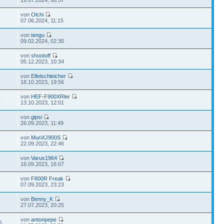
von
Olchi
07.06.2024, 11:15
von
tengu
5
09.02.2024, 02:30
von
shootoff
05.12.2023, 10:34
von
Eifelschleicher
3
18.10.2023, 19:56
von
HEF-F900XRler
0
13.10.2023, 12:01
von
gipsi
7
26.09.2023, 11:49
von
MuriXJ900S
22.09.2023, 22:46
von
Varus1964
8
16.09.2023, 16:07
von
F800R Freak
07.09.2023, 23:23
von
Benny_K
8
27.07.2023, 20:25
von
antonpepe
6