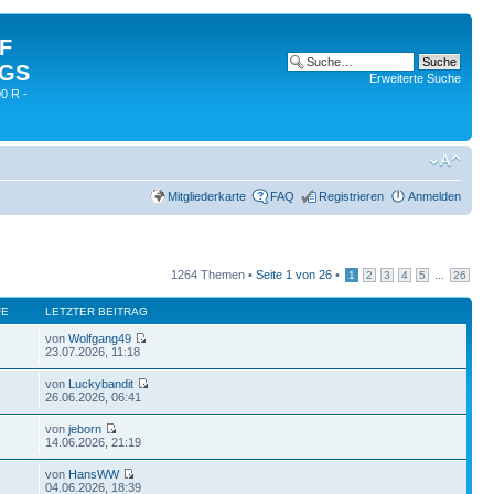
 F
 GS
Erweiterte Suche
0 R -
Mitgliederkarte
FAQ
Registrieren
Anmelden
1264 Themen •
Seite
1
von
26
•
...
1
2
3
4
5
26
FE
LETZTER BEITRAG
von
Wolfgang49
23.07.2026, 11:18
von
Luckybandit
26.06.2026, 06:41
von
jeborn
14.06.2026, 21:19
von
HansWW
04.06.2026, 18:39