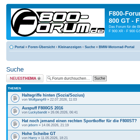
F800-Forum
800 GT - F
Das Forum für die 
F 900 XR - F 900 G
Portal
»
Foren-Übersicht
‹
Kleinanzeigen
‹
Suche
»
BMW-Motorrad-Portal
Suche
Neues Thema erstellen
THEMEN
Haltegriffe hinten (Sozia/Sozius)
von
Wolfgang49
» 22.07.2026, 11:03
Auspuff F800GS 2016
von
Luckybandit
» 26.06.2026, 06:41
Hat noch jemand einen rechten Sportkoffer für die F800ST?
von
jeborn
» 14.06.2026, 21:19
Hohe Scheibe GT
von
Harry
» 11.05.2026, 18:21