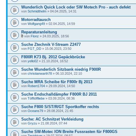
Wunderlich Quick Lock oder SW Motech Pro - auch defekt
von
Schmidthelm
» 04.04.2025, 14:31
Motorradtausch
von
Wolfgang49
» 02.04.2025, 14:59
Reparaturanleitung
von
Flonz
» 24.03.2025, 18:56
Suche Ztechnik V-Stream Z2477
von
FGT_DD
» 15.06.2023, 23:50
F800R K73 Bj. 2012 Gepäckbrücke
von
yello02
» 21.10.2024, 16:52
Suche Wunderlich Sitzbank niedrig F900R
von
christianwarth78
» 06.10.2024, 22:10
Suche MRA Scheibe für F800r Bj 2013
von
Robert1704
» 29.09.2024, 14:50
Suche Endschalldämpfer F800R BJ 2011
von
Töfftöffliebe
» 03.09.2024, 08:36
Suche F800 S/ST/R/GT Sportkoffer rechts
von
Oceans79
» 28.08.2024, 21:45
Suche: AC Schnitzet Verkleidung
von
Gryzu
» 21.08.2024, 07:44
Suche SW-Motec ION Breite Fussrasten für F800GS
von
Testdriver
» 19.07.2024, 08:57