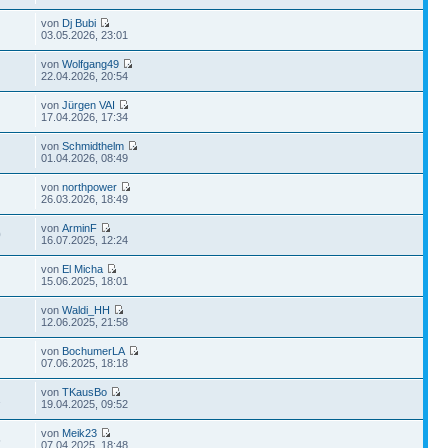
von
Dj Bubi
03.05.2026, 23:01
von
Wolfgang49
22.04.2026, 20:54
von
Jürgen VAI
17.04.2026, 17:34
von
Schmidthelm
01.04.2026, 08:49
von
northpower
26.03.2026, 18:49
von
ArminF
0
16.07.2025, 12:24
von
El Micha
15.06.2025, 18:01
von
Waldi_HH
12.06.2025, 21:58
von
BochumerLA
07.06.2025, 18:18
von
TKausBo
1
19.04.2025, 09:52
von
Meik23
5
07.04.2025, 18:48