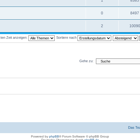
1
8385
0
8497
2
1009
ten Zeit anzeigen:
Sortiere nach
Gehe zu:
Das Te
Powered by
phpBB
® Forum Software © phpBB Group
Deutsche Übersetzung durch
phpBB.de