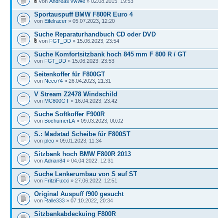
von
Andreas vwWe
» 02.08.2015, 19:53
Sportauspuff BMW F800R Euro 4
von
Eifelracer
» 05.07.2023, 12:20
Suche Reparaturhandbuch CD oder DVD
von
FGT_DD
» 15.06.2023, 23:54
Suche Komfortsitzbank hoch 845 mm F 800 R / GT
von
FGT_DD
» 15.06.2023, 23:53
Seitenkoffer für F800GT
von
Neco74
» 26.04.2023, 21:31
V Stream Z2478 Windschild
von
MC800GT
» 16.04.2023, 23:42
Suche Softkoffer F900R
von
BochumerLA
» 09.03.2023, 00:02
S.: Madstad Scheibe für F800ST
von
pleo
» 09.01.2023, 11:34
Sitzbank hoch BMW F800R 2013
von
Adrian84
» 04.04.2022, 12:31
Suche Lenkerumbau von S auf ST
von
FritziFuxxi
» 27.06.2022, 12:51
Original Auspuff f900 gesucht
von
Ralle333
» 07.10.2022, 20:34
Sitzbankabdeckuing F800R