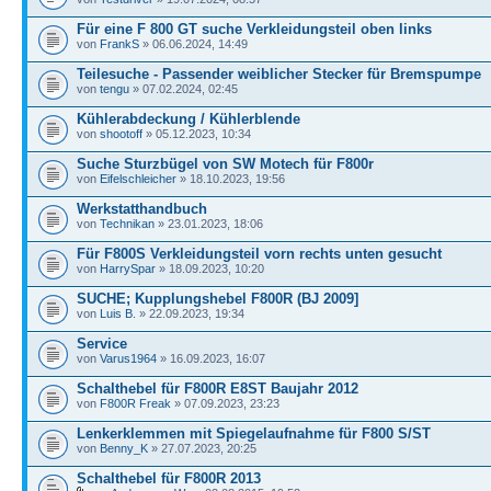
Für eine F 800 GT suche Verkleidungsteil oben links
von
FrankS
» 06.06.2024, 14:49
Teilesuche - Passender weiblicher Stecker für Bremspumpe
von
tengu
» 07.02.2024, 02:45
Kühlerabdeckung / Kühlerblende
von
shootoff
» 05.12.2023, 10:34
Suche Sturzbügel von SW Motech für F800r
von
Eifelschleicher
» 18.10.2023, 19:56
Werkstatthandbuch
von
Technikan
» 23.01.2023, 18:06
Für F800S Verkleidungsteil vorn rechts unten gesucht
von
HarrySpar
» 18.09.2023, 10:20
SUCHE; Kupplungshebel F800R (BJ 2009]
von
Luis B.
» 22.09.2023, 19:34
Service
von
Varus1964
» 16.09.2023, 16:07
Schalthebel für F800R E8ST Baujahr 2012
von
F800R Freak
» 07.09.2023, 23:23
Lenkerklemmen mit Spiegelaufnahme für F800 S/ST
von
Benny_K
» 27.07.2023, 20:25
Schalthebel für F800R 2013