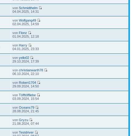
von
Schmidthelm
04.04.2025, 14:31
von
Wolfgang49
02.04.2025, 14:59
von
Flonz
01.04.2025, 12:18
von
Harry
4
04.01.2025, 23:33
von
yello02
29.10.2024, 17:39
von
christianwarth78
06.10.2024, 22:10
von
Robert1704
29.09.2024, 14:50
von
Töfftöffliebe
03.09.2024, 15:54
von
Oceans79
28.08.2024, 21:45
von
Gryzu
21.08.2024, 07:44
von
Testdriver
19.07.2024, 08:57