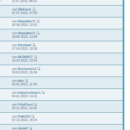
11.07.2023, 08:52
von
Eifelracer
07.07.2023, 07:59
von
Mopedfan71
0
30.06.2023, 12:02
von
Mopedfan71
28.06.2023, 13:58
von
Eisenbart
27.04.2023, 10:30
von
MC800GT
16.04.2023, 23:42
von
BochumerLA
30.03.2023, 15:56
von
pleo
09.01.2023, 11:34
von
Kaiserschmarrn
4
04.01.2023, 14:31
von
FritziFuxxi
9
29.11.2022, 10:59
von
Ralle333
07.10.2022, 20:34
von
ArminF