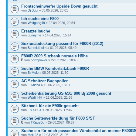
Frontscheinwerfer Upside Down gesucht
von
Dj Bubi
» 03.05.2026, 23:01
Ich suche eine F800
von
Wolfgang49
» 22.04.2026, 20:54
Ersatzteilsuche
von
gunnyme
» 14.04.2026, 15:14
Soziusabdeckung passend für F800R (2012)
von
Schmidthelm
» 01.04.2026, 08:49
F800R 2009 Sitzbank normale Höhe
von
northpower
» 22.03.2026, 18:43
Suche BMW Komfortsitzbank F900R
von
SirMolo
» 08.07.2025, 11:30
AC Schnitzer Bugspoiler
von
El Micha
» 15.06.2025, 18:01
Scheibenhalterung GS 650/ 800 Bj 2008 gesucht
von
Waldi_HH
» 12.06.2025, 21:58
Sitzbank für die F900r gesucht
von
F800r Cz
» 28.05.2025, 17:36
Suche Seitenverkleidung für F800 S/ST
von
TKausBo
» 29.08.2024, 09:27
Suche ein für mich passendes Windschild an meiner F800GS
von
Meik23
» 12.03.2025, 21:06