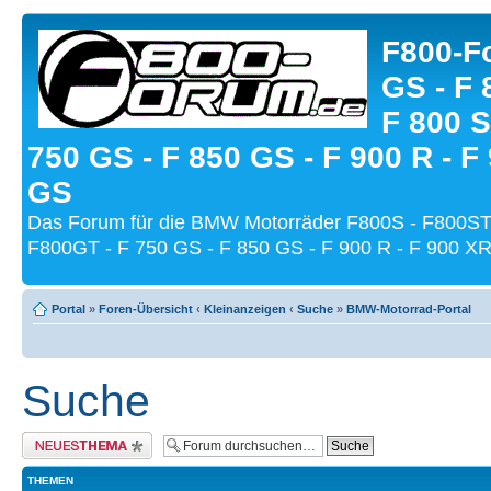
F800-Fo
GS - F 
F 800 S
750 GS - F 850 GS - F 900 R - F
GS
Das Forum für die BMW Motorräder F800S - F800ST
F800GT - F 750 GS - F 850 GS - F 900 R - F 900 XR
Portal
»
Foren-Übersicht
‹
Kleinanzeigen
‹
Suche
»
BMW-Motorrad-Portal
Suche
Neues Thema erstellen
THEMEN