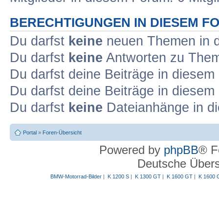
BERECHTIGUNGEN IN DIESEM F
Du darfst
keine
neuen Themen in d
Du darfst
keine
Antworten zu Theme
Du darfst deine Beiträge in diese
Du darfst deine Beiträge in diese
Du darfst
keine
Dateianhänge in di
Portal
»
Foren-Übersicht
Powered by
phpBB
® F
Deutsche Über
BMW-Motorrad-Bilder
|
K 1200 S
|
K 1300 GT
|
K 1600 GT
|
K 1600 