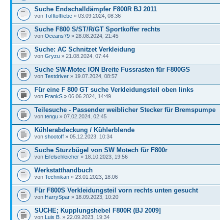
Suche Endschalldämpfer F800R BJ 2011
von
Töfftöffliebe
» 03.09.2024, 08:36
Suche F800 S/ST/R/GT Sportkoffer rechts
von
Oceans79
» 28.08.2024, 21:45
Suche: AC Schnitzet Verkleidung
von
Gryzu
» 21.08.2024, 07:44
Suche SW-Motec ION Breite Fussrasten für F800GS
von
Testdriver
» 19.07.2024, 08:57
Für eine F 800 GT suche Verkleidungsteil oben links
von
FrankS
» 06.06.2024, 14:49
Teilesuche - Passender weiblicher Stecker für Bremspumpe
von
tengu
» 07.02.2024, 02:45
Kühlerabdeckung / Kühlerblende
von
shootoff
» 05.12.2023, 10:34
Suche Sturzbügel von SW Motech für F800r
von
Eifelschleicher
» 18.10.2023, 19:56
Werkstatthandbuch
von
Technikan
» 23.01.2023, 18:06
Für F800S Verkleidungsteil vorn rechts unten gesucht
von
HarrySpar
» 18.09.2023, 10:20
SUCHE; Kupplungshebel F800R (BJ 2009]
von
Luis B.
» 22.09.2023, 19:34