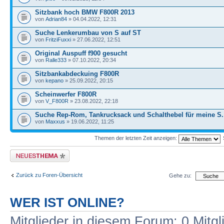
Sitzbank hoch BMW F800R 2013
von
Adrian84
» 04.04.2022, 12:31
Suche Lenkerumbau von S auf ST
von
FritziFuxxi
» 27.06.2022, 12:51
Original Auspuff f900 gesucht
von
Ralle333
» 07.10.2022, 20:34
Sitzbankabdeckuing F800R
von
kepano
» 25.09.2022, 20:15
Scheinwerfer F800R
von
V_F800R
» 23.08.2022, 22:18
Suche Rep-Rom, Tankrucksack und Schalthebel für meine S.
von
Maxxus
» 19.06.2022, 11:25
Themen der letzten Zeit anzeigen:
Neues Thema erstellen
Zurück zu Foren-Übersicht
Gehe zu:
WER IST ONLINE?
Mitglieder in diesem Forum: 0 Mitg