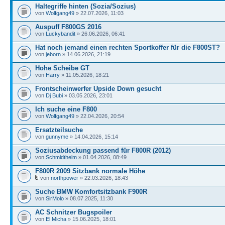
Haltegriffe hinten (Sozia/Sozius)
von
Wolfgang49
» 22.07.2026, 11:03
Auspuff F800GS 2016
von
Luckybandit
» 26.06.2026, 06:41
Hat noch jemand einen rechten Sportkoffer für die F800ST?
von
jeborn
» 14.06.2026, 21:19
Hohe Scheibe GT
von
Harry
» 11.05.2026, 18:21
Frontscheinwerfer Upside Down gesucht
von
Dj Bubi
» 03.05.2026, 23:01
Ich suche eine F800
von
Wolfgang49
» 22.04.2026, 20:54
Ersatzteilsuche
von
gunnyme
» 14.04.2026, 15:14
Soziusabdeckung passend für F800R (2012)
von
Schmidthelm
» 01.04.2026, 08:49
F800R 2009 Sitzbank normale Höhe
von
northpower
» 22.03.2026, 18:43
Suche BMW Komfortsitzbank F900R
von
SirMolo
» 08.07.2025, 11:30
AC Schnitzer Bugspoiler
von
El Micha
» 15.06.2025, 18:01