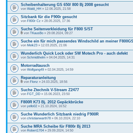
Scheibenhalterung GS 650/ 800 Bj 2008 gesucht
von
Waldi_HH
» 12.06.2025, 21:58
Sitzbank für die F900r gesucht
von
F800r Cz
» 28.05.2025, 17:36
Suche Seitenverkleidung für F800 S/ST
von
TKausBo
» 29.08.2024, 09:27
Suche ein für mich passendes Windschild an meiner F800GS
von
Meik23
» 12.03.2025, 21:06
Wunderlich Quick Lock oder SW Motech Pro - auch defekt
von
Schmidthelm
» 04.04.2025, 14:31
Motorradtausch
von
Wolfgang49
» 02.04.2025, 14:59
Reparaturanleitung
von
Flonz
» 24.03.2025, 18:56
Suche Ztechnik V-Stream Z2477
von
FGT_DD
» 15.06.2023, 23:50
F800R K73 Bj. 2012 Gepäckbrücke
von
yello02
» 21.10.2024, 16:52
Suche Wunderlich Sitzbank niedrig F900R
von
christianwarth78
» 06.10.2024, 22:10
Suche MRA Scheibe für F800r Bj 2013
von
Robert1704
» 29.09.2024, 14:50