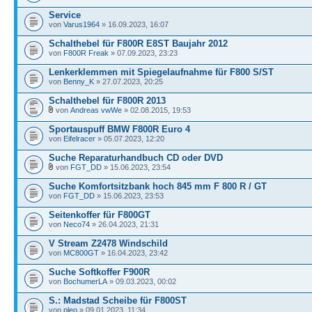
Service
von
Varus1964
» 16.09.2023, 16:07
Schalthebel für F800R E8ST Baujahr 2012
von
F800R Freak
» 07.09.2023, 23:23
Lenkerklemmen mit Spiegelaufnahme für F800 S/ST
von
Benny_K
» 27.07.2023, 20:25
Schalthebel für F800R 2013
von
Andreas vwWe
» 02.08.2015, 19:53
Sportauspuff BMW F800R Euro 4
von
Eifelracer
» 05.07.2023, 12:20
Suche Reparaturhandbuch CD oder DVD
von
FGT_DD
» 15.06.2023, 23:54
Suche Komfortsitzbank hoch 845 mm F 800 R / GT
von
FGT_DD
» 15.06.2023, 23:53
Seitenkoffer für F800GT
von
Neco74
» 26.04.2023, 21:31
V Stream Z2478 Windschild
von
MC800GT
» 16.04.2023, 23:42
Suche Softkoffer F900R
von
BochumerLA
» 09.03.2023, 00:02
S.: Madstad Scheibe für F800ST
von
pleo
» 09.01.2023, 11:34