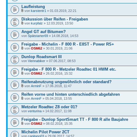
Laufleistung
von
karstentr1
» 01.03.2019, 22:21
Diskussion über Reifen - Freigaben
von
kurpfalz
» 12.03.2019, 13:50
Angel GT auf Bitumen?
von
Spätstarter69
» 14.08.2018, 14:53
Freigabe - Michelin - F 800 R - E8ST - Power RS+
von
OSM62
» 30.01.2019, 21:06
Dunlop Roadsmart III
von
Viennabiker
» 07.06.2017, 08:53
Freigabe - F 800 R - Metzeler Roadtec 01 HWM etc.
von
OSM62
» 26.02.2016, 15:32
Reifenabnutzung ungewöhnlich oder standard?
von
ArminF
» 17.06.2018, 11:47
Reifen vorne und hinten unterschiedlich abgefahren
von
ArminF
» 05.04.2018, 13:55
Metzeler Roadtec Z8 oder 01?
von
venturina
» 14.02.2017, 11:08
Freigabe - Dunlop SportSmart TT - F 800 R alle Baujahre
von
OSM62
» 08.02.2018, 15:35
Michelin Pilot Power 2CT
von
capitano03
» 29.06.2017, 14:57