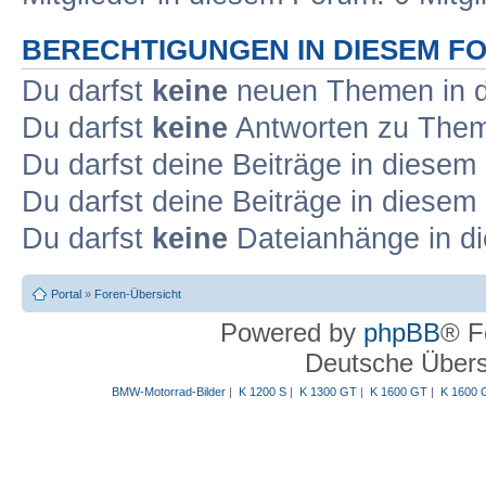
BERECHTIGUNGEN IN DIESEM F
Du darfst
keine
neuen Themen in d
Du darfst
keine
Antworten zu Theme
Du darfst deine Beiträge in diese
Du darfst deine Beiträge in diese
Du darfst
keine
Dateianhänge in di
Portal
»
Foren-Übersicht
Powered by
phpBB
® F
Deutsche Über
BMW-Motorrad-Bilder
|
K 1200 S
|
K 1300 GT
|
K 1600 GT
|
K 1600 