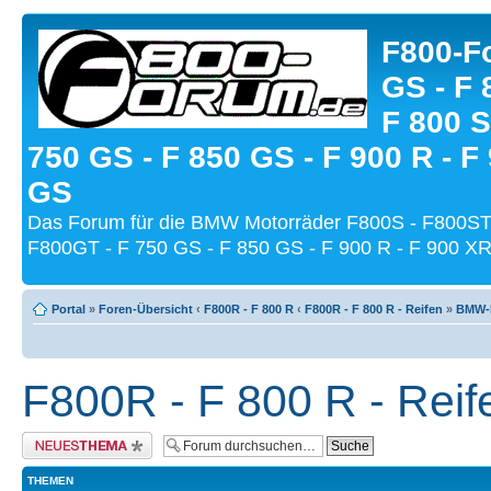
F800-Fo
GS - F 
F 800 S
750 GS - F 850 GS - F 900 R - F
GS
Das Forum für die BMW Motorräder F800S - F800ST
F800GT - F 750 GS - F 850 GS - F 900 R - F 900 XR
Portal
»
Foren-Übersicht
‹
F800R - F 800 R
‹
F800R - F 800 R - Reifen
»
BMW-M
F800R - F 800 R - Reif
Neues Thema erstellen
THEMEN