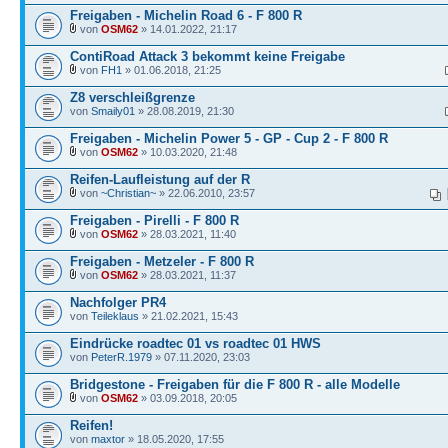
Freigaben - Michelin Road 6 - F 800 R
von
OSM62
» 14.01.2022, 21:17
ContiRoad Attack 3 bekommt keine Freigabe
von
FH1
» 01.06.2018, 21:25
Z8 verschleißgrenze
von
Smaily01
» 28.08.2019, 21:30
Freigaben - Michelin Power 5 - GP - Cup 2 - F 800 R
von
OSM62
» 10.03.2020, 21:48
Reifen-Laufleistung auf der R
von
~Christian~
» 22.06.2010, 23:57
Freigaben - Pirelli - F 800 R
von
OSM62
» 28.03.2021, 11:40
Freigaben - Metzeler - F 800 R
von
OSM62
» 28.03.2021, 11:37
Nachfolger PR4
von
Teileklaus
» 21.02.2021, 15:43
Eindrücke roadtec 01 vs roadtec 01 HWS
von
PeterR.1979
» 07.11.2020, 23:03
Bridgestone - Freigaben für die F 800 R - alle Modelle
von
OSM62
» 03.09.2018, 20:05
Reifen!
von
maxtor
» 18.05.2020, 17:55