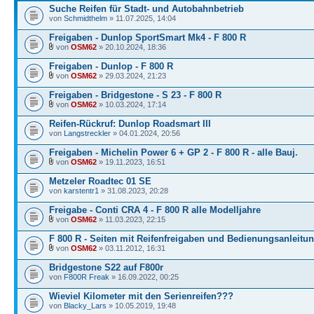
Suche Reifen für Stadt- und Autobahnbetrieb
von
Schmidthelm
» 11.07.2025, 14:04
Freigaben - Dunlop SportSmart Mk4 - F 800 R
von
OSM62
» 20.10.2024, 18:36
Freigaben - Dunlop - F 800 R
von
OSM62
» 29.03.2024, 21:23
Freigaben - Bridgestone - S 23 - F 800 R
von
OSM62
» 10.03.2024, 17:14
Reifen-Rückruf: Dunlop Roadsmart III
von
Langstreckler
» 04.01.2024, 20:56
Freigaben - Michelin Power 6 + GP 2 - F 800 R - alle Bauj.
von
OSM62
» 19.11.2023, 16:51
Metzeler Roadtec 01 SE
von
karstentr1
» 31.08.2023, 20:28
Freigabe - Conti CRA 4 - F 800 R alle Modelljahre
von
OSM62
» 11.03.2023, 22:15
F 800 R - Seiten mit Reifenfreigaben und Bedienungsanleitu
von
OSM62
» 03.11.2012, 16:31
Bridgestone S22 auf F800r
von
F800R Freak
» 16.09.2022, 00:25
Wieviel Kilometer mit den Serienreifen???
von
Blacky_Lars
» 10.05.2019, 19:48