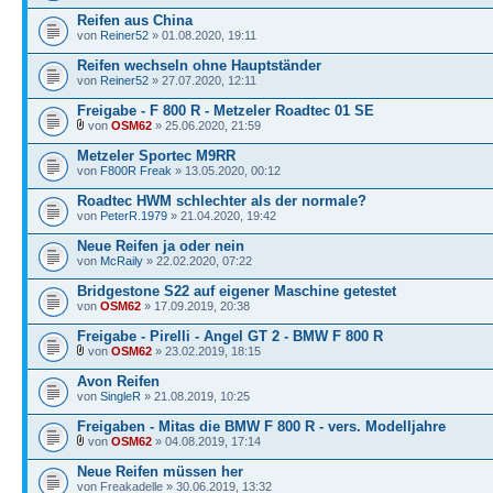
Reifen aus China
von
Reiner52
» 01.08.2020, 19:11
Reifen wechseln ohne Hauptständer
von
Reiner52
» 27.07.2020, 12:11
Freigabe - F 800 R - Metzeler Roadtec 01 SE
von
OSM62
» 25.06.2020, 21:59
Metzeler Sportec M9RR
von
F800R Freak
» 13.05.2020, 00:12
Roadtec HWM schlechter als der normale?
von
PeterR.1979
» 21.04.2020, 19:42
Neue Reifen ja oder nein
von
McRaily
» 22.02.2020, 07:22
Bridgestone S22 auf eigener Maschine getestet
von
OSM62
» 17.09.2019, 20:38
Freigabe - Pirelli - Angel GT 2 - BMW F 800 R
von
OSM62
» 23.02.2019, 18:15
Avon Reifen
von
SingleR
» 21.08.2019, 10:25
Freigaben - Mitas die BMW F 800 R - vers. Modelljahre
von
OSM62
» 04.08.2019, 17:14
Neue Reifen müssen her
von Freakadelle » 30.06.2019, 13:32