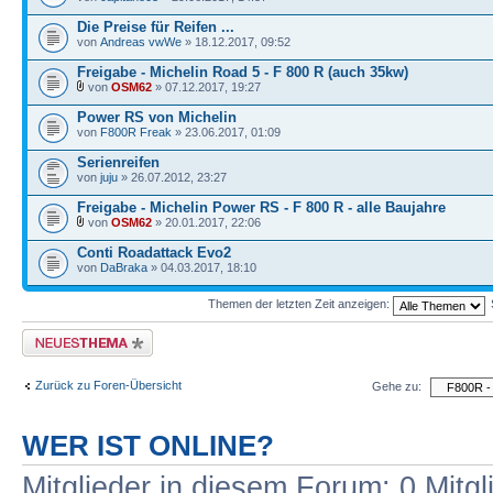
Die Preise für Reifen ...
von
Andreas vwWe
» 18.12.2017, 09:52
Freigabe - Michelin Road 5 - F 800 R (auch 35kw)
von
OSM62
» 07.12.2017, 19:27
Power RS von Michelin
von
F800R Freak
» 23.06.2017, 01:09
Serienreifen
von
juju
» 26.07.2012, 23:27
Freigabe - Michelin Power RS - F 800 R - alle Baujahre
von
OSM62
» 20.01.2017, 22:06
Conti Roadattack Evo2
von
DaBraka
» 04.03.2017, 18:10
Themen der letzten Zeit anzeigen:
Neues Thema erstellen
Zurück zu Foren-Übersicht
Gehe zu:
WER IST ONLINE?
Mitglieder in diesem Forum: 0 Mitg