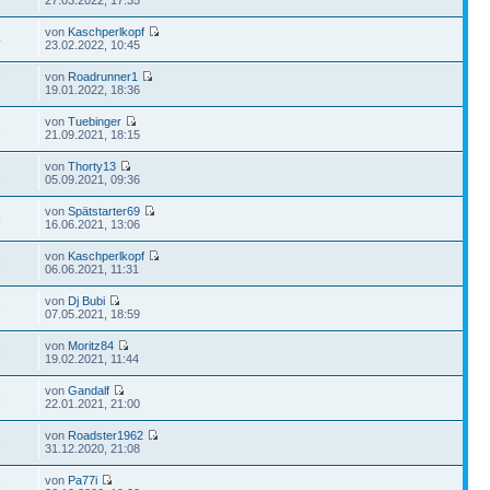
von
Kaschperlkopf
4
23.02.2022, 10:45
von
Roadrunner1
7
19.01.2022, 18:36
von
Tuebinger
8
21.09.2021, 18:15
von
Thorty13
2
05.09.2021, 09:36
von
Spätstarter69
9
16.06.2021, 13:06
von
Kaschperlkopf
5
06.06.2021, 11:31
von
Dj Bubi
3
07.05.2021, 18:59
von
Moritz84
9
19.02.2021, 11:44
von
Gandalf
6
22.01.2021, 21:00
von
Roadster1962
1
31.12.2020, 21:08
von
Pa77i
7