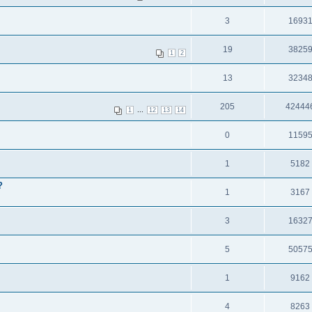
3
1693
19
3825
1
2
13
3234
205
42444
...
1
12
13
14
0
1159
1
5182
?
1
3167
3
1632
5
5057
1
9162
4
8263