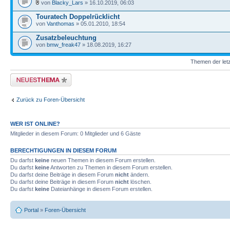
von
Blacky_Lars
» 16.10.2019, 06:03
Touratech Doppelrücklicht
von
Vanthomas
» 05.01.2010, 18:54
Zusatzbeleuchtung
von
bmw_freak47
» 18.08.2019, 16:27
Themen der letz
Neues Thema erstellen
Zurück zu Foren-Übersicht
WER IST ONLINE?
Mitglieder in diesem Forum: 0 Mitglieder und 6 Gäste
BERECHTIGUNGEN IN DIESEM FORUM
Du darfst
keine
neuen Themen in diesem Forum erstellen.
Du darfst
keine
Antworten zu Themen in diesem Forum erstellen.
Du darfst deine Beiträge in diesem Forum
nicht
ändern.
Du darfst deine Beiträge in diesem Forum
nicht
löschen.
Du darfst
keine
Dateianhänge in diesem Forum erstellen.
Portal
»
Foren-Übersicht