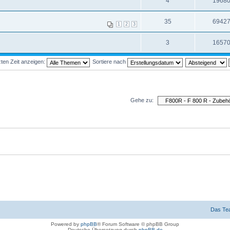
4
1968
35
6942
1
2
3
3
1657
ten Zeit anzeigen:
Sortiere nach
Gehe zu:
Das Te
Powered by
phpBB
® Forum Software © phpBB Group
Deutsche Übersetzung durch
phpBB.de