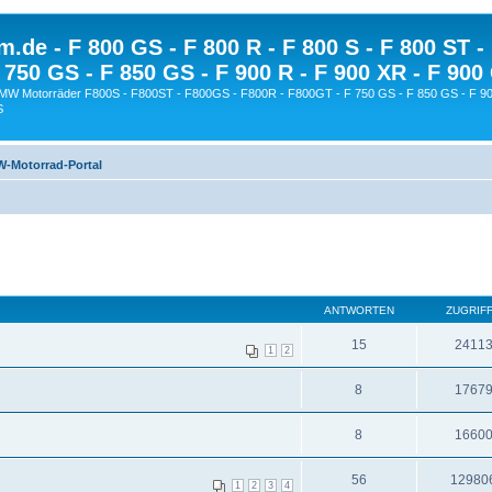
.de - F 800 GS - F 800 R - F 800 S - F 800 ST -
 750 GS - F 850 GS - F 900 R - F 900 XR - F 900
BMW Motorräder F800S - F800ST - F800GS - F800R - F800GT - F 750 GS - F 850 GS - F 90
S
-Motorrad-Portal
ANTWORTEN
ZUGRIF
15
2411
1
2
8
1767
8
1660
56
12980
1
2
3
4