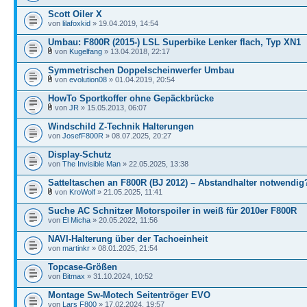
Scott Oiler X
von
lilafoxkid
» 19.04.2019, 14:54
Umbau: F800R (2015-) LSL Superbike Lenker flach, Typ XN1
von
Kugelfang
» 13.04.2018, 22:17
Symmetrischen Doppelscheinwerfer Umbau
von
evolution08
» 01.04.2019, 20:54
HowTo Sportkoffer ohne Gepäckbrücke
von
JR
» 15.05.2013, 06:07
Windschild Z-Technik Halterungen
von
JosefF800R
» 08.07.2025, 20:27
Display-Schutz
von
The Invisible Man
» 22.05.2025, 13:38
Satteltaschen an F800R (BJ 2012) – Abstandhalter notwendig
von
KroWolf
» 21.05.2025, 11:41
Suche AC Schnitzer Motorspoiler in weiß für 2010er F800R
von
El Micha
» 20.05.2022, 11:56
NAVI-Halterung über der Tachoeinheit
von
martinkr
» 08.01.2025, 21:54
Topcase-Größen
von
Bitmax
» 31.10.2024, 10:52
Montage Sw-Motech Seitentröger EVO
von
Lars F800
» 17.02.2024, 19:57