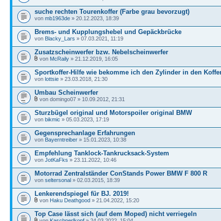
suche rechten Tourenkoffer (Farbe grau bevorzugt)
von
mb1963de
» 20.12.2023, 18:39
Brems- und Kupplungshebel und Gepäckbrücke
von
Blacky_Lars
» 07.03.2021, 11:19
Zusatzscheinwerfer bzw. Nebelscheinwerfer
von
McRaily
» 21.12.2019, 16:05
Sportkoffer-Hilfe wie bekomme ich den Zylinder in den Koffe
von
lottsie
» 23.03.2018, 21:30
Umbau Scheinwerfer
von domingo07 » 10.09.2012, 21:31
Sturzbügel original und Motorspoiler original BMW
von
bikmic
» 05.03.2023, 17:19
Gegensprechanlage Erfahrungen
von
Bayerntreiber
» 15.01.2023, 10:38
Empfehlung Tanklock-Tankrucksack-System
von
JotKaFks
» 23.11.2022, 10:46
Motorrad Zentralständer ConStands Power BMW F 800 R
von
seltersonal
» 02.03.2015, 18:39
Lenkerendspiegel für BJ. 2019!
von
Haku Deathgood
» 21.04.2022, 15:20
Top Case lässt sich (auf dem Moped) nicht verriegeln
von
Kaschperlkopf
» 24.03.2022, 15:04