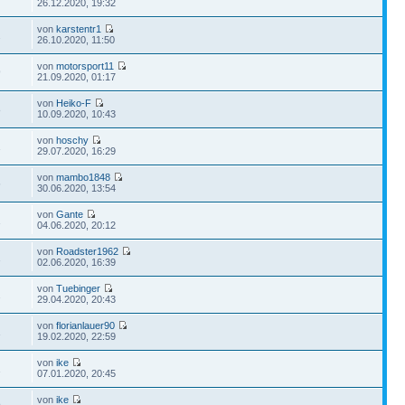
26.12.2020, 19:32
von
karstentr1
2
26.10.2020, 11:50
von
motorsport11
9
21.09.2020, 01:17
von
Heiko-F
8
10.09.2020, 10:43
von
hoschy
1
29.07.2020, 16:29
von
mambo1848
6
30.06.2020, 13:54
von
Gante
1
04.06.2020, 20:12
von
Roadster1962
1
02.06.2020, 16:39
von
Tuebinger
2
29.04.2020, 20:43
von
florianlauer90
1
19.02.2020, 22:59
von
ike
2
07.01.2020, 20:45
von
ike