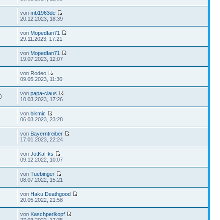
von
mb1963de
20.12.2023, 18:39
von
Mopedfan71
9
29.11.2023, 17:21
von
Mopedfan71
5
19.07.2023, 12:07
von Rodeo
9
09.05.2023, 11:30
von
papa-claus
0
10.03.2023, 17:26
von
bikmic
06.03.2023, 23:28
von
Bayerntreiber
9
17.01.2023, 22:24
von
JotKaFks
9
09.12.2022, 10:07
von
Tuebinger
3
08.07.2022, 15:21
von
Haku Deathgood
8
20.05.2022, 21:58
von
Kaschperlkopf
3
27.03.2022, 17:35