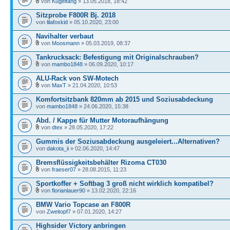
von
Kugelfang
» 13.05.2018, 18:42
Sitzprobe F800R Bj. 2018
von
lilafoxkid
» 05.10.2020, 23:00
Navihalter verbaut
von
Moosmann
» 05.03.2019, 08:37
Tankrucksack: Befestigung mit Originalschrauben?
von
mambo1848
» 06.09.2020, 10:17
ALU-Rack von SW-Motech
von
MaxT
» 21.04.2020, 10:53
Komfortsitzbank 820mm ab 2015 und Soziusabdeckung
von
mambo1848
» 24.06.2020, 15:38
Abd. / Kappe für Mutter Motoraufhängung
von
dtex
» 28.05.2020, 17:22
Gummis der Soziusabdeckung ausgeleiert...Alternativen?
von
dakota_ii
» 02.06.2020, 14:47
Bremsflüssigkeitsbehälter Rizoma CT030
von
fraeser07
» 28.08.2015, 11:23
Sportkoffer + Softbag 3 groß nicht wirklich kompatibel?
von
florianlauer90
» 13.02.2020, 22:16
BMW Vario Topcase an F800R
von
Zweitopf7
» 07.01.2020, 14:27
Highsider Victory anbringen