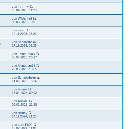
von
j-e-r-r-y
1
19.04.2026, 11:23
von
Wilderfred
9
06.03.2026, 10:01
von
roho
8
22.11.2025, 13:23
von
Schmidthelm
6
17.11.2025, 08:35
von
JosefF800R
5
08.07.2025, 20:27
von
Mopedfan71
23.05.2025, 13:55
von
Schmidthelm
21.05.2025, 18:56
von
Ismael
7
17.04.2025, 09:02
von
ArminF
5
09.01.2025, 21:28
von
Bitmax
14.11.2024, 21:27
von
Lars F800
19.02.2024, 11:01