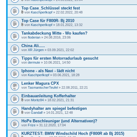
Top Case_Schlüssel steckt fest
von
Kaschperlkopf
» 22.02.2022, 20:48
Top Case für F800R- Bj 2010
von
Kaschperlkopf
» 18.01.2022, 13:32
Tankabdeckung Mitte - Wo kaufen?
von
floderian
» 24.08.2016, 23:06
China Ali.....
von
XR Jürgen
» 03.09.2021, 22:02
Tipps für ersten Motorradurlaub gesucht
von
dermute
» 10.06.2021, 14:50
Iphone - als Navi - lädt nicht
von
Kaschperlkopf
» 03.06.2021, 18:28
Lenker Magura CPX
von
TasmanischerTeufel
» 22.08.2011, 22:21
Einbauanleitung Kofferhalter
von
Moritz84
» 18.02.2021, 21:31
Handyhalter am spiegel befestigen
von
Gandalf
» 14.01.2021, 12:48
HoPe Beschleuniger (und Alternativen)?
von
Frize
» 31.12.2020, 17:04
KURZTEST: BMW Windschild Hoch (F800R ab Bj 2015)