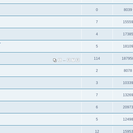
0
8039
7
1555
4
1738
r
5
1810
114
18795
...
1
6
7
8
2
8078
3
1033
7
1326
6
2097
5
1249
12
1595