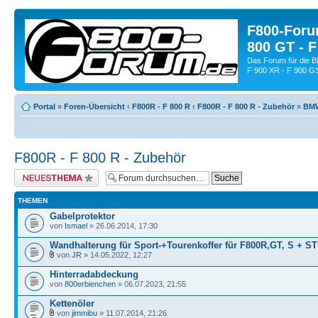
F800-Forum
800 GT - F
Das Forum für die 
F 900 XR - F 900 G
Portal
»
Foren-Übersicht
‹
F800R - F 800 R
‹
F800R - F 800 R - Zubehör
»
BMW
F800R - F 800 R - Zubehör
Neues Thema erstellen
THEMEN
Gabelprotektor
von
Ismael
» 26.06.2014, 17:30
Wandhalterung für Sport-+Tourenkoffer für F800R,GT, S + ST
von
JR
» 14.05.2022, 12:27
Hinterradabdeckung
von
800erbienchen
» 06.07.2023, 21:55
Kettenöler
von
jimmibu
» 11.07.2014, 21:26