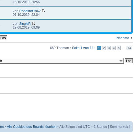
0
16.10.2019, 20:56
von
Roadster1962
7
01.10.2019, 22:04
von
SingleR
0
19.08.2019, 09:09
Nächste
689 Themen •
Seite
1
von
14
•
...
1
2
3
4
5
14
am
•
Alle Cookies des Boards löschen
• Alle Zeiten sind UTC + 1 Stunde [ Sommerzeit ]