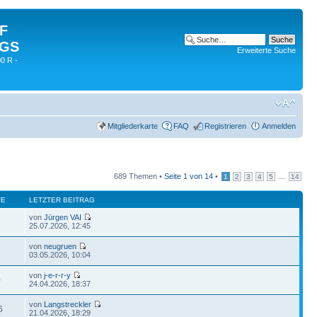
 F
 GS
Erweiterte Suche
0 R -
Mitgliederkarte
FAQ
Registrieren
Anmelden
689 Themen •
Seite
1
von
14
•
...
1
2
3
4
5
14
FE
LETZTER BEITRAG
von
Jürgen VAI
3
25.07.2026, 12:45
von
neugruen
9
03.05.2026, 10:04
von
j-e-r-r-y
0
24.04.2026, 18:37
von
Langstreckler
6
21.04.2026, 18:29