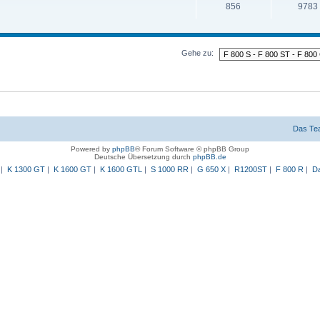
856
9783
Gehe zu:
Das Te
Powered by
phpBB
® Forum Software © phpBB Group
Deutsche Übersetzung durch
phpBB.de
|
K 1300 GT
|
K 1600 GT
|
K 1600 GTL
|
S 1000 RR
|
G 650 X
|
R1200ST
|
F 800 R
|
Da