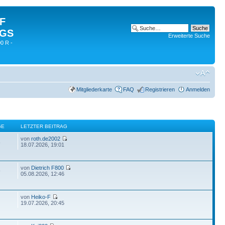
 F
 GS
Erweiterte Suche
0 R -
Mitgliederkarte
FAQ
Registrieren
Anmelden
GE
LETZTER BEITRAG
von
roth.de2002
8
18.07.2026, 19:01
von
Dietrich F800
9
05.08.2026, 12:46
von
Heiko-F
19.07.2026, 20:45