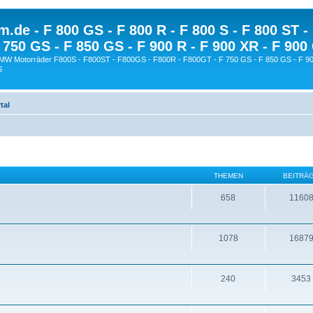
.de - F 800 GS - F 800 R - F 800 S - F 800 ST -
 750 GS - F 850 GS - F 900 R - F 900 XR - F 900
BMW Motorräder F800S - F800ST - F800GS - F800R - F800GT - F 750 GS - F 850 GS - F 90
S
tal
THEMEN
BEITRÄ
658
1160
1078
1687
240
3453