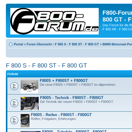
F800-Forum
800 GT - F
Das Forum für die 
F 900 XR - F 900 G
Portal
»
Foren-Übersicht
‹
F 800 S - F 800 ST - F 800 GT
»
BMW-Motorrad-Por
F 800 S - F 800 ST - F 800 GT
FORUM
F800S + F800ST + F800GT
Die neue F800S + F800ST + F800GT im allgemeinen.
F800S - Technik - F800ST - F800GT
Die Technik der neuen F800S + F800ST + F800GT.
F800S - Reifen - F800ST - F800GT
Reifen, Freigaben, Erfahrungen.
F800S - Zubehör - F800ST - F800GT