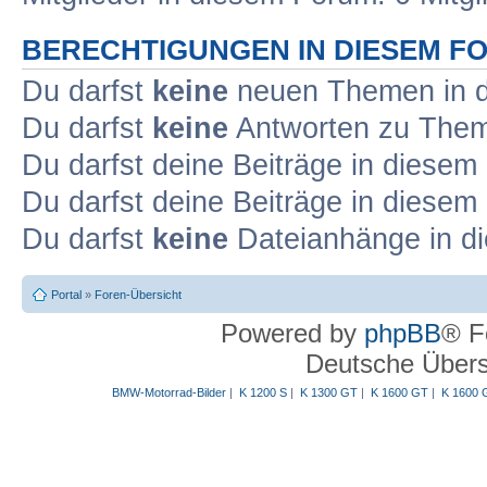
BERECHTIGUNGEN IN DIESEM F
Du darfst
keine
neuen Themen in d
Du darfst
keine
Antworten zu Theme
Du darfst deine Beiträge in diese
Du darfst deine Beiträge in diese
Du darfst
keine
Dateianhänge in di
Portal
»
Foren-Übersicht
Powered by
phpBB
® F
Deutsche Über
BMW-Motorrad-Bilder
|
K 1200 S
|
K 1300 GT
|
K 1600 GT
|
K 1600 