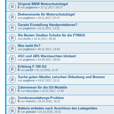
Original BMW Motoschutzbügel
von
pogibonsi
» 12.12.2017, 09:27
Drehmomente für Motorschutzbügel
von
pogibonsi
» 29.11.2017, 07:47
Gerade Einstellung Handprotektoren?
von
pogibonsi
» 16.11.2017, 13:21
Die Besten Straßen Schuhe für die F700GS
von
morfic
» 14.11.2017, 06:36
Was tankt Ihr?
von
pogibonsi
» 06.11.2017, 13:45
ASC und ABS Warnleuchten blinken!
von
pogibonsi
» 24.09.2017, 09:55
Erlkönig F 700 GS
von
pan66
» 01.12.2016, 12:37
Suche guten Händler zwischen Oldenburg und Bremen
von
pogibonsi
» 24.07.2017, 11:11
Zahnriemen für die GS-Modelle
von
HarrySpar
» 15.07.2017, 17:56
Sonderausstattungs-Problem
von
Helm42
» 25.04.2015, 16:21
Batterie entladen nach Anschluss des Ladegerätes
von
gisibabe
» 24.10.2015, 22:01