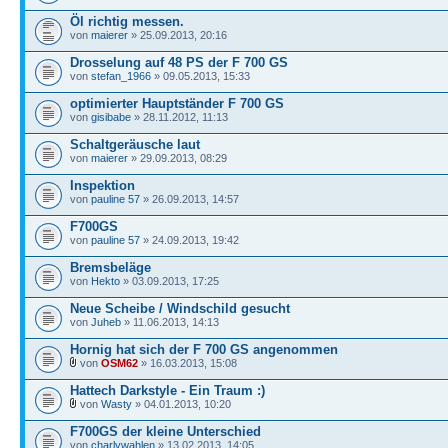
Öl richtig messen.
von
maierer
» 25.09.2013, 20:16
Drosselung auf 48 PS der F 700 GS
von
stefan_1966
» 09.05.2013, 15:33
optimierter Hauptständer F 700 GS
von
gisibabe
» 28.11.2012, 11:13
Schaltgeräusche laut
von
maierer
» 29.09.2013, 08:29
Inspektion
von
pauline 57
» 26.09.2013, 14:57
F700GS
von
pauline 57
» 24.09.2013, 19:42
Bremsbeläge
von
Hekto
» 03.09.2013, 17:25
Neue Scheibe / Windschild gesucht
von
Juheb
» 11.06.2013, 14:13
Hornig hat sich der F 700 GS angenommen
von
OSM62
» 16.03.2013, 15:08
Hattech Darkstyle - Ein Traum :)
von
Wasty
» 04.01.2013, 10:20
F700GS der kleine Unterschied
von
charlywahlen
» 13.02.2013, 14:05