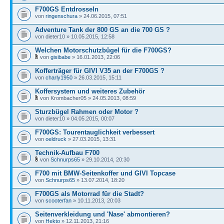
F700GS Entdrosseln
von
ringenschura
» 24.06.2015, 07:51
Adventure Tank der 800 GS an die 700 GS ?
von dieter10 » 10.05.2015, 12:58
Welchen Motorschutzbügel für die F700GS?
von
gisibabe
» 16.01.2013, 22:06
Kofferträger für GIVI V35 an der F700GS ?
von
charly1950
» 26.03.2015, 15:11
Koffersystem und weiteres Zubehör
von Krombacher05 » 24.05.2013, 08:59
Sturzbügel Rahmen oder Motor ?
von dieter10 » 04.05.2015, 00:07
F700GS: Tourentauglichkeit verbessert
von
oeldruck
» 27.03.2015, 13:31
Technik-Aufbau F700
von
Schnurps65
» 29.10.2014, 20:30
F700 mit BMW-Seitenkoffer und GIVI Topcase
von
Schnurps65
» 13.07.2014, 18:20
F700GS als Motorrad für die Stadt?
von
scooterfan
» 10.11.2013, 20:03
Seitenverkleidung und 'Nase' abmontieren?
von
Hekto
» 12.11.2013, 21:16