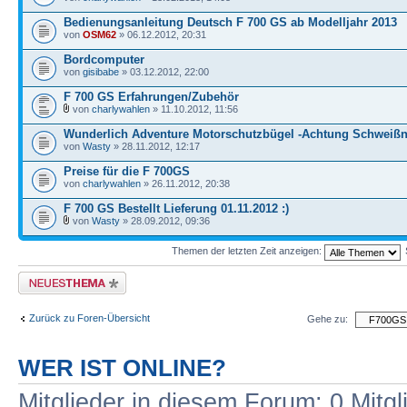
Bedienungsanleitung Deutsch F 700 GS ab Modelljahr 2013
von
OSM62
» 06.12.2012, 20:31
Bordcomputer
von
gisibabe
» 03.12.2012, 22:00
F 700 GS Erfahrungen/Zubehör
von
charlywahlen
» 11.10.2012, 11:56
Wunderlich Adventure Motorschutzbügel -Achtung Schweißn
von
Wasty
» 28.11.2012, 12:17
Preise für die F 700GS
von
charlywahlen
» 26.11.2012, 20:38
F 700 GS Bestellt Lieferung 01.11.2012 :)
von
Wasty
» 28.09.2012, 09:36
Themen der letzten Zeit anzeigen:
Neues Thema erstellen
Zurück zu Foren-Übersicht
Gehe zu:
WER IST ONLINE?
Mitglieder in diesem Forum: 0 Mitg