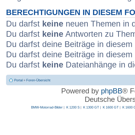
BERECHTIGUNGEN IN DIESEM F
Du darfst
keine
neuen Themen in d
Du darfst
keine
Antworten zu Theme
Du darfst deine Beiträge in diese
Du darfst deine Beiträge in diese
Du darfst
keine
Dateianhänge in di
Portal
»
Foren-Übersicht
Powered by
phpBB
® F
Deutsche Über
BMW-Motorrad-Bilder
|
K 1200 S
|
K 1300 GT
|
K 1600 GT
|
K 1600 