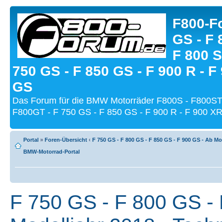
F800-Fo
GS - F 
F 800 S
750 GS - F 850 GS - F 900 R - F
GS
Das Forum für die BMW Motorräder F800S - F800ST
F800GT - F 750 GS - F 850 GS - F 900 R - F 900 XR
Portal
»
Foren-Übersicht
‹
F 750 GS - F 800 GS - F 850 GS - F 900 GS - Ab Mo
BMW-Motorrad-Portal
F 750 GS - F 800 GS - 