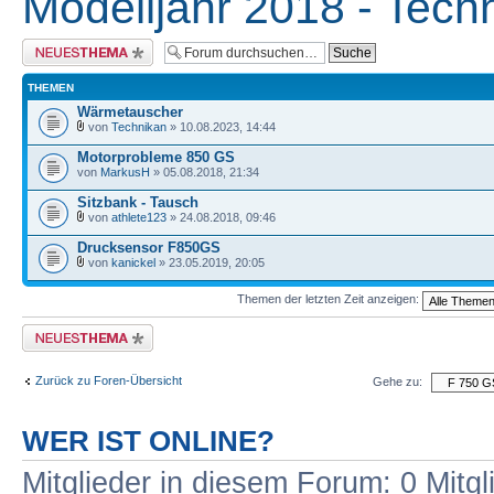
Modelljahr 2018 - Tech
Neues Thema erstellen
THEMEN
Wärmetauscher
von
Technikan
» 10.08.2023, 14:44
Motorprobleme 850 GS
von
MarkusH
» 05.08.2018, 21:34
Sitzbank - Tausch
von
athlete123
» 24.08.2018, 09:46
Drucksensor F850GS
von
kanickel
» 23.05.2019, 20:05
Themen der letzten Zeit anzeigen:
Neues Thema erstellen
Zurück zu Foren-Übersicht
Gehe zu:
WER IST ONLINE?
Mitglieder in diesem Forum: 0 Mitg