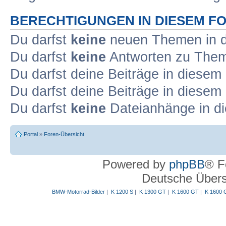
BERECHTIGUNGEN IN DIESEM F
Du darfst
keine
neuen Themen in d
Du darfst
keine
Antworten zu Theme
Du darfst deine Beiträge in diese
Du darfst deine Beiträge in diese
Du darfst
keine
Dateianhänge in di
Portal
»
Foren-Übersicht
Powered by
phpBB
® F
Deutsche Über
BMW-Motorrad-Bilder
|
K 1200 S
|
K 1300 GT
|
K 1600 GT
|
K 1600 