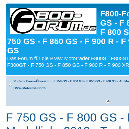
F800-Fo
GS - F 
F 800 S
750 GS - F 850 GS - F 900 R - F
GS
Das Forum für die BMW Motorräder F800S - F800ST
F800GT - F 750 GS - F 850 GS - F 900 R - F 900 XR
Portal
»
Foren-Übersicht
‹
F 750 GS - F 800 GS - F 850 GS - F 900 GS - Ab Mo
BMW-Motorrad-Portal
F 750 GS - F 800 GS - 