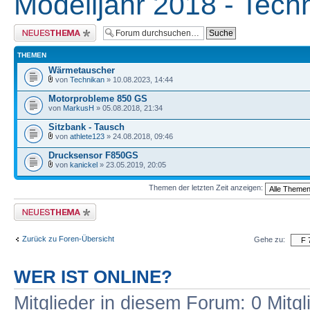
Modelljahr 2018 - Tech
Neues Thema erstellen
THEMEN
Wärmetauscher
von
Technikan
» 10.08.2023, 14:44
Motorprobleme 850 GS
von
MarkusH
» 05.08.2018, 21:34
Sitzbank - Tausch
von
athlete123
» 24.08.2018, 09:46
Drucksensor F850GS
von
kanickel
» 23.05.2019, 20:05
Themen der letzten Zeit anzeigen:
Neues Thema erstellen
Zurück zu Foren-Übersicht
Gehe zu:
WER IST ONLINE?
Mitglieder in diesem Forum: 0 Mitg