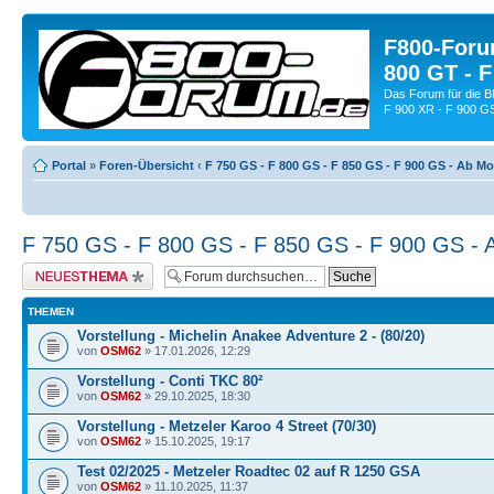
F800-Forum
800 GT - F
Das Forum für die 
F 900 XR - F 900 G
Portal
»
Foren-Übersicht
‹
F 750 GS - F 800 GS - F 850 GS - F 900 GS - Ab Mo
F 750 GS - F 800 GS - F 850 GS - F 900 GS - A
Neues Thema erstellen
THEMEN
Vorstellung - Michelin Anakee Adventure 2 - (80/20)
von
OSM62
» 17.01.2026, 12:29
Vorstellung - Conti TKC 80²
von
OSM62
» 29.10.2025, 18:30
Vorstellung - Metzeler Karoo 4 Street (70/30)
von
OSM62
» 15.10.2025, 19:17
Test 02/2025 - Metzeler Roadtec 02 auf R 1250 GSA
von
OSM62
» 11.10.2025, 11:37