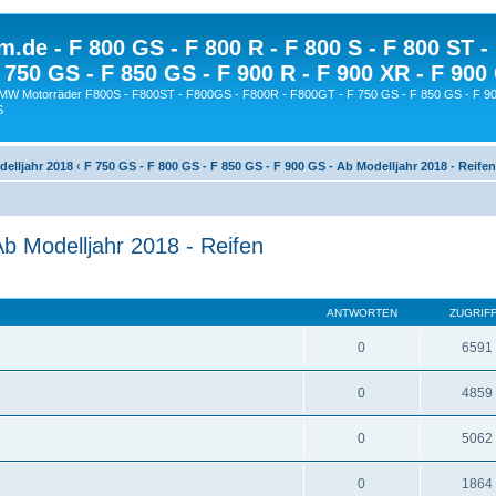
.de - F 800 GS - F 800 R - F 800 S - F 800 ST -
 750 GS - F 850 GS - F 900 R - F 900 XR - F 900
BMW Motorräder F800S - F800ST - F800GS - F800R - F800GT - F 750 GS - F 850 GS - F 90
S
delljahr 2018
‹
F 750 GS - F 800 GS - F 850 GS - F 900 GS - Ab Modelljahr 2018 - Reifen
b Modelljahr 2018 - Reifen
ANTWORTEN
ZUGRIF
0
6591
0
4859
0
5062
0
1864