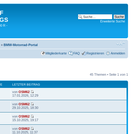
 F
 GS
Erweiterte Suche
0 R -
»
BMW-Motorrad-Portal
Mitgliederkarte
FAQ
Registrieren
Anmelden
45 Themen • Seite
1
von
1
FE
LETZTER BEITRAG
von
OSM62
17.01.2026, 12:29
von
OSM62
29.10.2025, 18:30
von
OSM62
15.10.2025, 19:17
von
OSM62
11.10.2025, 11:37