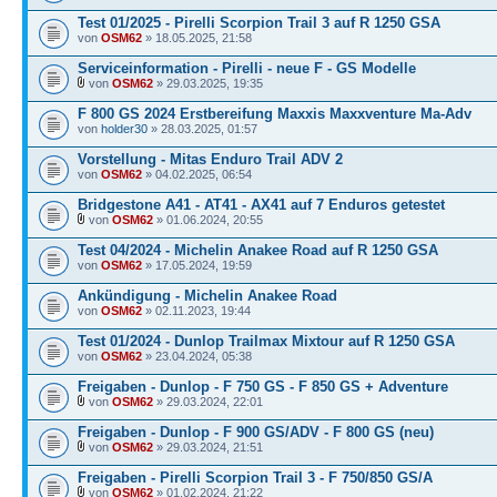
Test 01/2025 - Pirelli Scorpion Trail 3 auf R 1250 GSA
von
OSM62
» 18.05.2025, 21:58
Serviceinformation - Pirelli - neue F - GS Modelle
von
OSM62
» 29.03.2025, 19:35
F 800 GS 2024 Erstbereifung Maxxis Maxxventure Ma-Adv
von
holder30
» 28.03.2025, 01:57
Vorstellung - Mitas Enduro Trail ADV 2
von
OSM62
» 04.02.2025, 06:54
Bridgestone A41 - AT41 - AX41 auf 7 Enduros getestet
von
OSM62
» 01.06.2024, 20:55
Test 04/2024 - Michelin Anakee Road auf R 1250 GSA
von
OSM62
» 17.05.2024, 19:59
Ankündigung - Michelin Anakee Road
von
OSM62
» 02.11.2023, 19:44
Test 01/2024 - Dunlop Trailmax Mixtour auf R 1250 GSA
von
OSM62
» 23.04.2024, 05:38
Freigaben - Dunlop - F 750 GS - F 850 GS + Adventure
von
OSM62
» 29.03.2024, 22:01
Freigaben - Dunlop - F 900 GS/ADV - F 800 GS (neu)
von
OSM62
» 29.03.2024, 21:51
Freigaben - Pirelli Scorpion Trail 3 - F 750/850 GS/A
von
OSM62
» 01.02.2024, 21:22