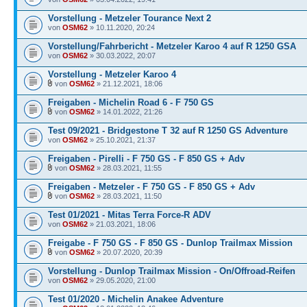
Vorstellung - Metzeler Tourance Next 2
von
OSM62
» 10.11.2020, 20:24
Vorstellung/Fahrbericht - Metzeler Karoo 4 auf R 1250 GSA
von
OSM62
» 30.03.2022, 20:07
Vorstellung - Metzeler Karoo 4
von
OSM62
» 21.12.2021, 18:06
Freigaben - Michelin Road 6 - F 750 GS
von
OSM62
» 14.01.2022, 21:26
Test 09/2021 - Bridgestone T 32 auf R 1250 GS Adventure
von
OSM62
» 25.10.2021, 21:37
Freigaben - Pirelli - F 750 GS - F 850 GS + Adv
von
OSM62
» 28.03.2021, 11:55
Freigaben - Metzeler - F 750 GS - F 850 GS + Adv
von
OSM62
» 28.03.2021, 11:50
Test 01/2021 - Mitas Terra Force-R ADV
von
OSM62
» 21.03.2021, 18:06
Freigabe - F 750 GS - F 850 GS - Dunlop Trailmax Mission
von
OSM62
» 20.07.2020, 20:39
Vorstellung - Dunlop Trailmax Mission - On/Offroad-Reifen
von
OSM62
» 29.05.2020, 21:00
Test 01/2020 - Michelin Anakee Adventure