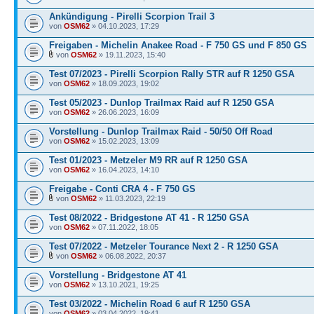
Ankündigung - Pirelli Scorpion Trail 3
von
OSM62
» 04.10.2023, 17:29
Freigaben - Michelin Anakee Road - F 750 GS und F 850 GS
von
OSM62
» 19.11.2023, 15:40
Test 07/2023 - Pirelli Scorpion Rally STR auf R 1250 GSA
von
OSM62
» 18.09.2023, 19:02
Test 05/2023 - Dunlop Trailmax Raid auf R 1250 GSA
von
OSM62
» 26.06.2023, 16:09
Vorstellung - Dunlop Trailmax Raid - 50/50 Off Road
von
OSM62
» 15.02.2023, 13:09
Test 01/2023 - Metzeler M9 RR auf R 1250 GSA
von
OSM62
» 16.04.2023, 14:10
Freigabe - Conti CRA 4 - F 750 GS
von
OSM62
» 11.03.2023, 22:19
Test 08/2022 - Bridgestone AT 41 - R 1250 GSA
von
OSM62
» 07.11.2022, 18:05
Test 07/2022 - Metzeler Tourance Next 2 - R 1250 GSA
von
OSM62
» 06.08.2022, 20:37
Vorstellung - Bridgestone AT 41
von
OSM62
» 13.10.2021, 19:25
Test 03/2022 - Michelin Road 6 auf R 1250 GSA
von
OSM62
» 03.04.2022, 19:41