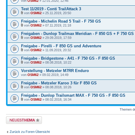
von
OSM62
» 12.01.2020, 12:46
Test 11/2019 - Conti TrailAttack 3
von
OSM62
» 25.11.2019, 20:50
Freigabe - Michelin Road 5 Trail - F 750 GS
von
OSM62
» 07.11.2019, 21:18
Freigaben - Dunlop Trailmax Meridian - F 850 GS + F 750 GS
von
OSM62
» 29.09.2019, 17:59
Freigabe - Pirelli - F 850 GS und Adventure
von
OSM62
» 11.09.2019, 20:32
Freigabe - Bridgestone - A41 - F 750 GS - F 850 GS
von
OSM62
» 08.08.2018, 10:22
Vorstellung - Metzeler M7RR Enduro
von
OSM62
» 09.02.2019, 14:49
Freigabe - Metzeler Karoo 3 für F 850 GS
von
OSM62
» 08.08.2018, 10:26
Freigabe - Dunlop Trailsmart MAX - F 750 GS - F 850 GS
von
OSM62
» 08.02.2018, 16:34
Themen der
Neues Thema erstellen
Zurück zu Foren-Übersicht