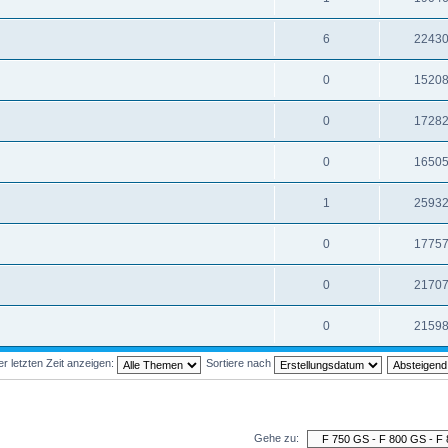
6
2243
0
1520
0
1728
0
1650
1
2593
0
1775
0
2170
0
2159
 letzten Zeit anzeigen:
Sortiere nach
Gehe zu: