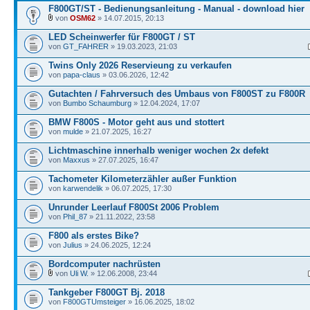
F800GT/ST - Bedienungsanleitung - Manual - download hier
von
OSM62
» 14.07.2015, 20:13
LED Scheinwerfer für F800GT / ST
von
GT_FAHRER
» 19.03.2023, 21:03
Twins Only 2026 Reservieung zu verkaufen
von
papa-claus
» 03.06.2026, 12:42
Gutachten / Fahrversuch des Umbaus von F800ST zu F800R
von
Bumbo Schaumburg
» 12.04.2024, 17:07
BMW F800S - Motor geht aus und stottert
von
mulde
» 21.07.2025, 16:27
Lichtmaschine innerhalb weniger wochen 2x defekt
von
Maxxus
» 27.07.2025, 16:47
Tachometer Kilometerzähler außer Funktion
von
karwendelik
» 06.07.2025, 17:30
Unrunder Leerlauf F800St 2006 Problem
von
Phil_87
» 21.11.2022, 23:58
F800 als erstes Bike?
von
Julius
» 24.06.2025, 12:24
Bordcomputer nachrüsten
von
Uli W.
» 12.06.2008, 23:44
Tankgeber F800GT Bj. 2018
von
F800GTUmsteiger
» 16.06.2025, 18:02