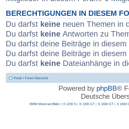
BERECHTIGUNGEN IN DIESEM F
Du darfst
keine
neuen Themen in d
Du darfst
keine
Antworten zu Theme
Du darfst deine Beiträge in diese
Du darfst deine Beiträge in diese
Du darfst
keine
Dateianhänge in di
Portal
»
Foren-Übersicht
Powered by
phpBB
® F
Deutsche Über
BMW-Motorrad-Bilder
|
K 1200 S
|
K 1300 GT
|
K 1600 GT
|
K 1600 