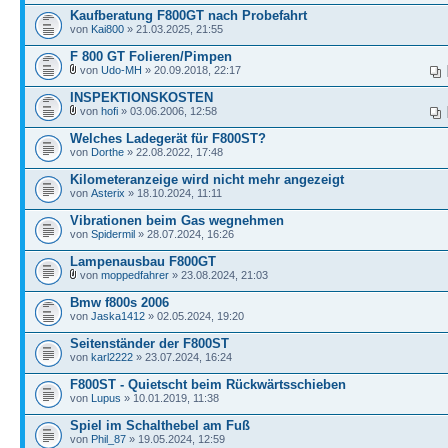
Kaufberatung F800GT nach Probefahrt
von
Kai800
» 21.03.2025, 21:55
F 800 GT Folieren/Pimpen
von
Udo-MH
» 20.09.2018, 22:17
INSPEKTIONSKOSTEN
von
hofi
» 03.06.2006, 12:58
Welches Ladegerät für F800ST?
von
Dorthe
» 22.08.2022, 17:48
Kilometeranzeige wird nicht mehr angezeigt
von
Asterix
» 18.10.2024, 11:11
Vibrationen beim Gas wegnehmen
von
Spidermil
» 28.07.2024, 16:26
Lampenausbau F800GT
von
moppedfahrer
» 23.08.2024, 21:03
Bmw f800s 2006
von
Jaska1412
» 02.05.2024, 19:20
Seitenständer der F800ST
von
karl2222
» 23.07.2024, 16:24
F800ST - Quietscht beim Rückwärtsschieben
von
Lupus
» 10.01.2019, 11:38
Spiel im Schalthebel am Fuß
von
Phil_87
» 19.05.2024, 12:59