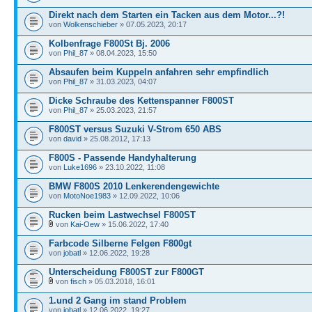
Direkt nach dem Starten ein Tacken aus dem Motor...?!
von
Wolkenschieber
» 07.05.2023, 20:17
Kolbenfrage F800St Bj. 2006
von
Phil_87
» 08.04.2023, 15:50
Absaufen beim Kuppeln anfahren sehr empfindlich
von
Phil_87
» 31.03.2023, 04:07
Dicke Schraube des Kettenspanner F800ST
von
Phil_87
» 25.03.2023, 21:57
F800ST versus Suzuki V-Strom 650 ABS
von
david
» 25.08.2012, 17:13
F800S - Passende Handyhalterung
von
Luke1696
» 23.10.2022, 11:08
BMW F800S 2010 Lenkerendengewichte
von
MotoNoe1983
» 12.09.2022, 10:06
Rucken beim Lastwechsel F800ST
von
Kai-Oew
» 15.06.2022, 17:40
Farbcode Silberne Felgen F800gt
von
jobatl
» 12.06.2022, 19:28
Unterscheidung F800ST zur F800GT
von
fisch
» 05.03.2018, 16:01
1.und 2 Gang im stand Problem
von
jobatl
» 12.06.2022, 19:27