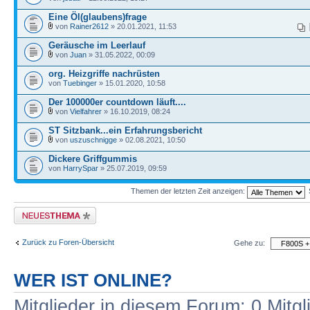
Eine Öl(glaubens)frage
von
Rainer2612
» 20.01.2021, 11:53
Geräusche im Leerlauf
von
Juan
» 31.05.2022, 00:09
org. Heizgriffe nachrüsten
von
Tuebinger
» 15.01.2020, 10:58
Der 100000er countdown läuft....
von
Vielfahrer
» 16.10.2019, 08:24
ST Sitzbank...ein Erfahrungsbericht
von
uszuschnigge
» 02.08.2021, 10:50
Dickere Griffgummis
von
HarrySpar
» 25.07.2019, 09:59
Themen der letzten Zeit anzeigen:
Neues Thema erstellen
Zurück zu Foren-Übersicht
Gehe zu:
WER IST ONLINE?
Mitglieder in diesem Forum: 0 Mitg