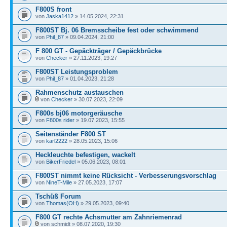
F800S front
von
Jaska1412
» 14.05.2024, 22:31
F800ST Bj. 06 Bremsscheibe fest oder schwimmend
von
Phil_87
» 09.04.2024, 21:00
F 800 GT - Gepäckträger / Gepäckbrücke
von
Checker
» 27.11.2023, 19:27
F800ST Leistungsproblem
von
Phil_87
» 01.04.2023, 21:28
Rahmenschutz austauschen
von
Checker
» 30.07.2023, 22:09
F800s bj06 motorgeräusche
von
F800s rider
» 19.07.2023, 15:55
Seitenständer F800 ST
von
karl2222
» 28.05.2023, 15:06
Heckleuchte befestigen, wackelt
von
BikerFriedel
» 05.06.2023, 08:01
F800ST nimmt keine Rücksicht - Verbesserungsvorschlag
von
NineT-Mile
» 27.05.2023, 17:07
Tschüß Forum
von
Thomas(OH)
» 29.05.2023, 09:40
F800 GT rechte Achsmutter am Zahnriemenrad
von schmidt » 08.07.2020, 19:30