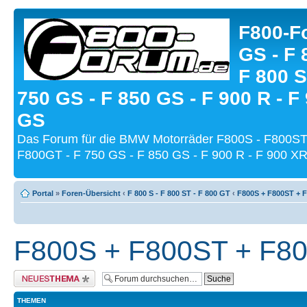
F800-Fo
GS - F 
F 800 S
750 GS - F 850 GS - F 900 R - F
GS
Das Forum für die BMW Motorräder F800S - F800ST
F800GT - F 750 GS - F 850 GS - F 900 R - F 900 XR
Portal
»
Foren-Übersicht
‹
F 800 S - F 800 ST - F 800 GT
‹
F800S + F800ST + 
F800S + F800ST + F8
Neues Thema erstellen
THEMEN