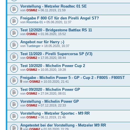
Vorstellung - Metzeler Roadtec 01 SE
von
OSM62
» 06.11.2019, 21:59
Freigabe F 800 GT für den Pirelli Angel ST?
von
Roomba-01
» 05.06.2020, 11:37
Test 12/2020 - Bridgestone Battlax RS 11
von
OSM62
» 01.06.2020, 15:52
Angebot nur für Harry ;-)
von
Tuebinger
» 18.05.2020, 16:37
Test 11/2020 - Pirelli Supercorsa SP (V3)
von
OSM62
» 17.05.2020, 08:44
Test 10/2020 - Michelin Power Cup 2
von
OSM62
» 10.05.2020, 19:28
Freigabe - Michelin Power 5 - GP - Cup 2 - F800S - F800ST
von
OSM62
» 10.03.2020, 21:41
Test 09/2020 - Michelin Power GP
von
OSM62
» 27.04.2020, 08:01
Vorstellung - Michelin Power GP
von
OSM62
» 07.12.2019, 22:33
Vorstellung - Metzeler Sportec - M9 RR
von
OSM62
» 06.11.2019, 21:46
Angetestet bei der Vorstellung - Metzeler M9 RR
von
OSM62
» 01.03.2020, 11:29