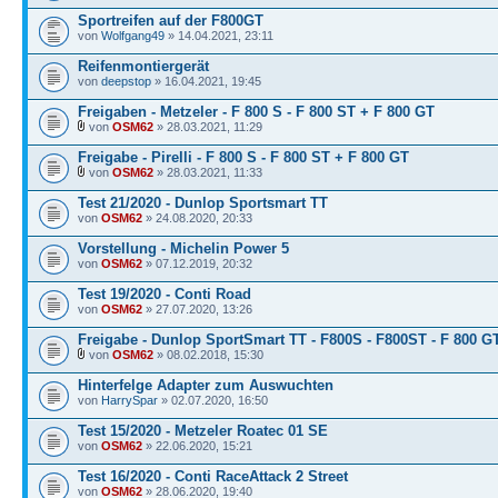
Sportreifen auf der F800GT
von
Wolfgang49
» 14.04.2021, 23:11
Reifenmontiergerät
von
deepstop
» 16.04.2021, 19:45
Freigaben - Metzeler - F 800 S - F 800 ST + F 800 GT
von
OSM62
» 28.03.2021, 11:29
Freigabe - Pirelli - F 800 S - F 800 ST + F 800 GT
von
OSM62
» 28.03.2021, 11:33
Test 21/2020 - Dunlop Sportsmart TT
von
OSM62
» 24.08.2020, 20:33
Vorstellung - Michelin Power 5
von
OSM62
» 07.12.2019, 20:32
Test 19/2020 - Conti Road
von
OSM62
» 27.07.2020, 13:26
Freigabe - Dunlop SportSmart TT - F800S - F800ST - F 800 G
von
OSM62
» 08.02.2018, 15:30
Hinterfelge Adapter zum Auswuchten
von
HarrySpar
» 02.07.2020, 16:50
Test 15/2020 - Metzeler Roatec 01 SE
von
OSM62
» 22.06.2020, 15:21
Test 16/2020 - Conti RaceAttack 2 Street
von
OSM62
» 28.06.2020, 19:40