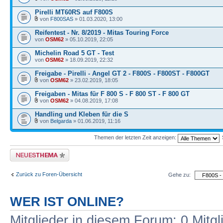
Pirelli MT60RS auf F800S
von
F800SAS
» 01.03.2020, 13:00
Reifentest - Nr. 8/2019 - Mitas Touring Force
von
OSM62
» 05.10.2019, 22:05
Michelin Road 5 GT - Test
von
OSM62
» 18.09.2019, 22:32
Freigabe - Pirelli - Angel GT 2 - F800S - F800ST - F800GT
von
OSM62
» 23.02.2019, 18:05
Freigaben - Mitas für F 800 S - F 800 ST - F 800 GT
von
OSM62
» 04.08.2019, 17:08
Handling und Kleben für die S
von
Belgarda
» 01.06.2019, 11:16
Themen der letzten Zeit anzeigen:
Neues Thema erstellen
Zurück zu Foren-Übersicht
Gehe zu:
WER IST ONLINE?
Mitglieder in diesem Forum: 0 Mitg