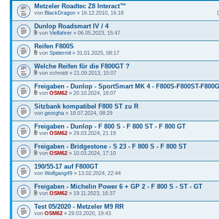
Metzeler Roadtec Z8 Interact™
von
BlackDragon
» 16.12.2010, 16:18
Dunlop Roadsmart IV / 4
von
Vielfahrer
» 06.05.2023, 15:47
Reifen F800S
von
Spidermil
» 31.01.2025, 08:17
Welche Reifen für die F800GT ?
von schmidt » 21.09.2013, 15:07
Freigaben - Dunlop - SportSmart MK 4 - F800S-F800ST-F800
von
OSM62
» 20.10.2024, 18:07
Sitzbank kompatibel F800 ST zu R
von
georgha
» 18.07.2024, 08:29
Freigaben - Dunlop - F 800 S - F 800 ST - F 800 GT
von
OSM62
» 29.03.2024, 21:19
Freigaben - Bridgestone - S 23 - F 800 S - F 800 ST
von
OSM62
» 10.03.2024, 17:10
190/55-17 auf F800GT
von
Wolfgang49
» 13.02.2024, 22:44
Freigaben - Michelin Power 6 + GP 2 - F 800 S - ST - GT
von
OSM62
» 19.11.2023, 16:37
Test 05/2020 - Metzeler M9 RR
von
OSM62
» 29.03.2020, 19:43