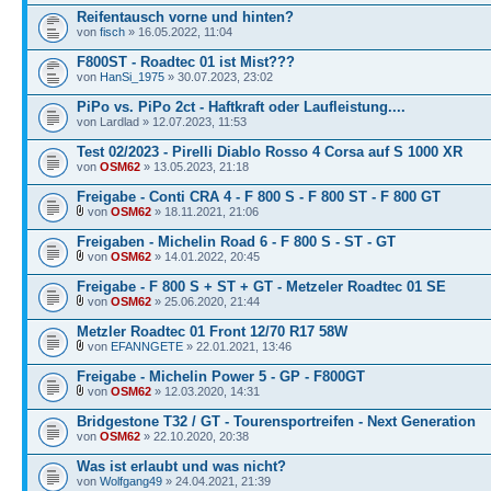
Reifentausch vorne und hinten?
von
fisch
» 16.05.2022, 11:04
F800ST - Roadtec 01 ist Mist???
von
HanSi_1975
» 30.07.2023, 23:02
PiPo vs. PiPo 2ct - Haftkraft oder Laufleistung....
von Lardlad » 12.07.2023, 11:53
Test 02/2023 - Pirelli Diablo Rosso 4 Corsa auf S 1000 XR
von
OSM62
» 13.05.2023, 21:18
Freigabe - Conti CRA 4 - F 800 S - F 800 ST - F 800 GT
von
OSM62
» 18.11.2021, 21:06
Freigaben - Michelin Road 6 - F 800 S - ST - GT
von
OSM62
» 14.01.2022, 20:45
Freigabe - F 800 S + ST + GT - Metzeler Roadtec 01 SE
von
OSM62
» 25.06.2020, 21:44
Metzler Roadtec 01 Front 12/70 R17 58W
von
EFANNGETE
» 22.01.2021, 13:46
Freigabe - Michelin Power 5 - GP - F800GT
von
OSM62
» 12.03.2020, 14:31
Bridgestone T32 / GT - Tourensportreifen - Next Generation
von
OSM62
» 22.10.2020, 20:38
Was ist erlaubt und was nicht?
von
Wolfgang49
» 24.04.2021, 21:39