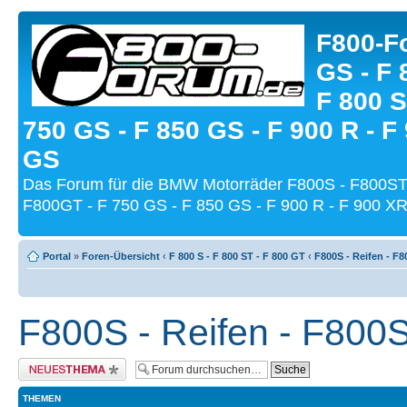
F800-Fo
GS - F 
F 800 S
750 GS - F 850 GS - F 900 R - F
GS
Das Forum für die BMW Motorräder F800S - F800ST
F800GT - F 750 GS - F 850 GS - F 900 R - F 900 XR
Portal
»
Foren-Übersicht
‹
F 800 S - F 800 ST - F 800 GT
‹
F800S - Reifen - F
F800S - Reifen - F800
Neues Thema erstellen
THEMEN