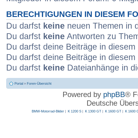
BERECHTIGUNGEN IN DIESEM F
Du darfst
keine
neuen Themen in d
Du darfst
keine
Antworten zu Theme
Du darfst deine Beiträge in diese
Du darfst deine Beiträge in diese
Du darfst
keine
Dateianhänge in di
Portal
»
Foren-Übersicht
Powered by
phpBB
® F
Deutsche Über
BMW-Motorrad-Bilder
|
K 1200 S
|
K 1300 GT
|
K 1600 GT
|
K 1600 