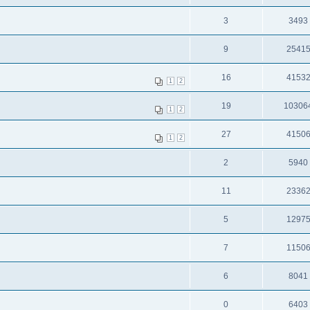
3
3493
9
2541
16
4153
1
2
19
10306
1
2
27
4150
1
2
2
5940
11
2336
5
1297
7
1150
6
8041
0
6403