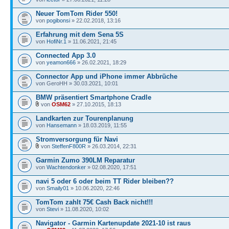
Neuer TomTom Rider 550!
von
pogibonsi
» 22.02.2018, 13:16
Erfahrung mit dem Sena 5S
von
HofiNr.1
» 11.06.2021, 21:45
Connected App 3.0
von
yeamon666
» 26.02.2021, 18:29
Connector App und iPhone immer Abbrüche
von GeroHH » 30.03.2021, 10:01
BMW präsentiert Smartphone Cradle
von
OSM62
» 27.10.2015, 18:13
Landkarten zur Tourenplanung
von
Hansemann
» 18.03.2019, 11:55
Stromversorgung für Navi
von
SteffenF800R
» 26.03.2014, 22:31
Garmin Zumo 390LM Reparatur
von
Wachtendonker
» 02.08.2020, 17:51
navi 5 oder 6 oder beim TT Rider bleiben??
von
Smaily01
» 10.06.2020, 22:46
TomTom zahlt 75€ Cash Back nicht!!!
von
Stevi
» 11.08.2020, 10:02
Navigator - Garmin Kartenupdate 2021-10 ist raus