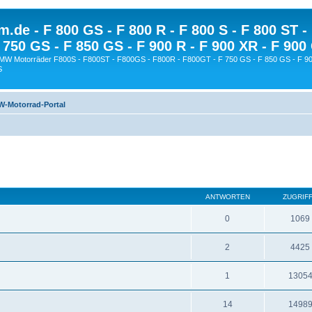
.de - F 800 GS - F 800 R - F 800 S - F 800 ST -
 750 GS - F 850 GS - F 900 R - F 900 XR - F 900
BMW Motorräder F800S - F800ST - F800GS - F800R - F800GT - F 750 GS - F 850 GS - F 90
S
-Motorrad-Portal
ANTWORTEN
ZUGRIF
0
1069
2
4425
1
1305
14
1498