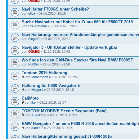
von
OSM62
» 11.07.2020, 17:56
Navi Halter F700GS unter Scheibe?
von
oliba
» 09.06.2020, 16:16
Suche Navihalter mit Kabel für Zumo 660 für F800GT 2015
von
Driverstefan
» 03.05.2020, 19:25
Navi-Halterung: mehrere Vibrationsdämpfer gemeinsam ver
von
SingleR
» 09.02.2020, 22:42
Navigator 5 - Uhr/Datumsfehler - Update verfügbar
von
OSM62
» 11.12.2019, 10:59
Wo finde ich den CAN-Bus Stecker fürs Navi BMW F800ST
von
F800er
» 21.06.2008, 21:58
Tomtom 2015 Halterung
von
Moosmann
» 18.01.2019, 07:57
Halterung für F800 Vavigator 6
von
Holger1
» 22.03.2019, 13:18
CaliMoto
von
ike
» 09.11.2018, 22:57
TOMTOM MYDRIVE Scenic Segments (Beta)
von
Kugelfang
» 09.08.2018, 11:20
BMW Navigator 4 an eine F800 R 2016 anschließen-nachträgl
von
dani007
» 23.07.2018, 20:21
Navi Halterung/Klemmung gesucht F800R 2016