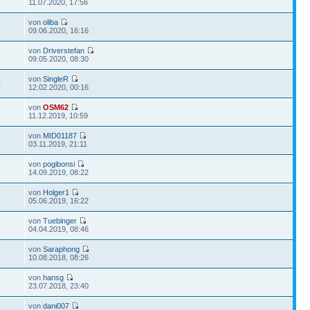
11.07.2020, 17:56
von
oliba
3
09.06.2020, 16:16
von
Driverstefan
9
09.05.2020, 08:30
von
SingleR
0
12.02.2020, 00:16
von
OSM62
5
11.12.2019, 10:59
von
MID01187
7
03.11.2019, 21:11
von
pogibonsi
5
14.09.2019, 08:22
von
Holger1
6
05.06.2019, 16:22
von
Tuebinger
6
04.04.2019, 08:46
von
Saraphong
8
10.08.2018, 08:26
von
hansg
8
23.07.2018, 23:40
von
dani007