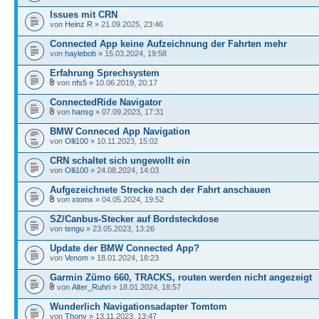
Issues mit CRN
von
Heinz R
» 21.09.2025, 23:46
Connected App keine Aufzeichnung der Fahrten mehr
von
haylebob
» 15.03.2024, 19:58
Erfahrung Sprechsystem
von
nfs5
» 10.06.2019, 20:17
ConnectedRide Navigator
von
hansg
» 07.09.2023, 17:31
BMW Conneced App Navigation
von
Olli100
» 10.11.2023, 15:02
CRN schaltet sich ungewollt ein
von
Olli100
» 24.08.2024, 14:03
Aufgezeichnete Strecke nach der Fahrt anschauen
von
xtomx
» 04.05.2024, 19:52
SZ/Canbus-Stecker auf Bordsteckdose
von
tengu
» 23.05.2023, 13:26
Update der BMW Connected App?
von
Venom
» 18.01.2024, 18:23
Garmin Zümo 660, TRACKS, routen werden nicht angezeigt
von
Alter_Ruhri
» 18.01.2024, 18:57
Wunderlich Navigationsadapter Tomtom
von
Thony
» 13.11.2023, 13:47