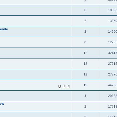
0
1050
2
1386
wende
2
1499
0
1290
12
3241
12
2711
12
2727
19
4420
1
2
4
2013
ich
2
1771