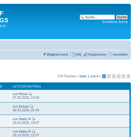
 F
 GS
Erweiterte Suche
0 R -
Mitgliederkarte
FAQ
Registrieren
Anmelden
278 Themen •
Seite
1
von
6
•
1
2
3
4
5
6
FE
LETZTER BEITRAG
von
Pesto
27.05.2026, 12:43
von
Eckart
30.03.2026, 01:44
von
Heinz R
4
19.10.2025, 19:07
von
Heinz R
9
19.10.2025, 12:07