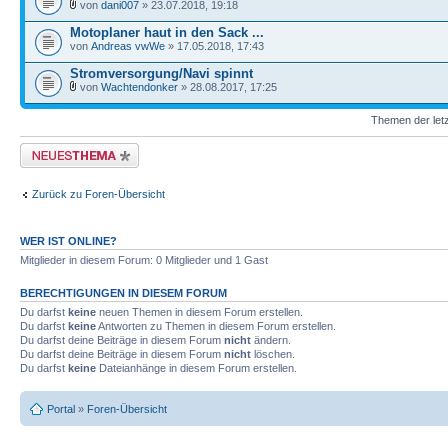
von
dani007
» 23.07.2018, 19:18
Motoplaner haut in den Sack ...
von
Andreas vwWe
» 17.05.2018, 17:43
Stromversorgung/Navi spinnt
von
Wachtendonker
» 28.08.2017, 17:25
Themen der letz
Neues Thema erstellen
Zurück zu Foren-Übersicht
WER IST ONLINE?
Mitglieder in diesem Forum: 0 Mitglieder und 1 Gast
BERECHTIGUNGEN IN DIESEM FORUM
Du darfst
keine
neuen Themen in diesem Forum erstellen.
Du darfst
keine
Antworten zu Themen in diesem Forum erstellen.
Du darfst deine Beiträge in diesem Forum
nicht
ändern.
Du darfst deine Beiträge in diesem Forum
nicht
löschen.
Du darfst
keine
Dateianhänge in diesem Forum erstellen.
Portal
»
Foren-Übersicht