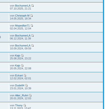
von
BochumerLA
07.10.2025, 21:21
von
Christoph M
5
14.05.2025, 18:34
von
Mopedfan71
2
02.04.2025, 12:04
von
BochumerLA
4
06.12.2024, 11:39
von
BochumerLA
6
10.09.2024, 09:59
von
Kajo
25.08.2024, 23:22
von
Kajo
2
20.05.2024, 22:08
von
Eckart
5
12.02.2024, 02:01
von
Dude84
6
23.01.2024, 10:39
von
Alter_Ruhri
20.01.2024, 12:03
von
Thony
13.11.2023, 13:47