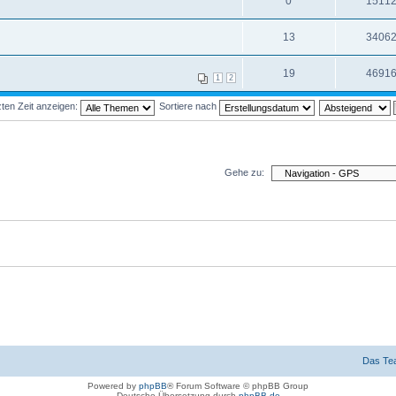
0
1511
13
3406
19
4691
1
2
ten Zeit anzeigen:
Sortiere nach
Gehe zu:
Das Te
Powered by
phpBB
® Forum Software © phpBB Group
Deutsche Übersetzung durch
phpBB.de