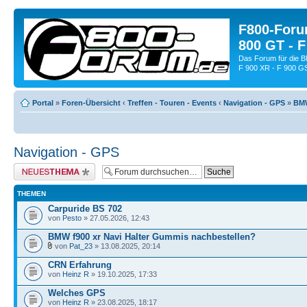
F800-Forum
800 GT - F
Das Forum für die 
F 900 XR - F 900 G
Portal
»
Foren-Übersicht
‹
Treffen - Touren - Events
‹
Navigation - GPS
»
BMW
Navigation - GPS
Neues Thema erstellen
THEMEN
Carpuride BS 702
von
Pesto
» 27.05.2026, 12:43
BMW f900 xr Navi Halter Gummis nachbestellen?
von
Pat_23
» 13.08.2025, 20:14
CRN Erfahrung
von
Heinz R
» 19.10.2025, 17:33
Welches GPS
von
Heinz R
» 23.08.2025, 18:17