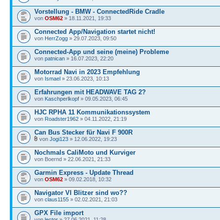
Vorstellung - BMW - ConnectedRide Cradle
von
OSM62
» 18.11.2021, 19:33
Connected App/Navigation startet nicht!
von
HerrZogg
» 29.07.2023, 09:50
Connected-App und seine (meine) Probleme
von
patnican
» 16.07.2023, 22:20
Motorrad Navi in 2023 Empfehlung
von
Ismael
» 23.06.2023, 10:13
Erfahrungen mit HEADWAVE TAG 2?
von
Kaschperlkopf
» 09.05.2023, 06:45
HJC RPHA 11 Kommunikationssystem
von
Roadster1962
» 04.11.2022, 21:19
Can Bus Stecker für Navi F 900R
von
Jogi123
» 12.06.2022, 19:23
Nochmals CaliMoto und Kurviger
von Boernd » 22.06.2021, 21:33
Garmin Express - Update Thread
von
OSM62
» 09.02.2018, 10:32
Navigator VI Blitzer sind wo??
von
claus1155
» 02.02.2021, 21:03
GPX File import
von
lector
» 27.06.2021, 11:28