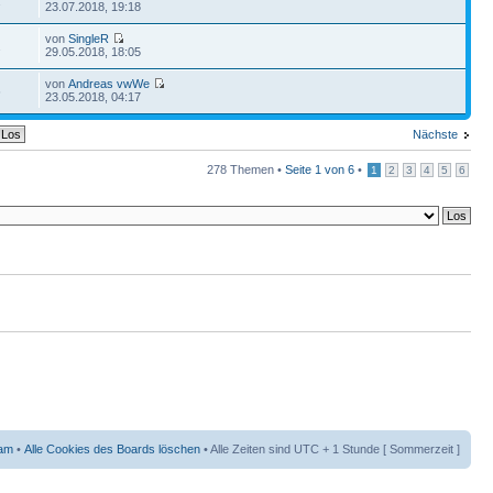
2
23.07.2018, 19:18
von
SingleR
2
29.05.2018, 18:05
von
Andreas vwWe
6
23.05.2018, 04:17
Nächste
278 Themen •
Seite
1
von
6
•
1
2
3
4
5
6
am
•
Alle Cookies des Boards löschen
• Alle Zeiten sind UTC + 1 Stunde [ Sommerzeit ]