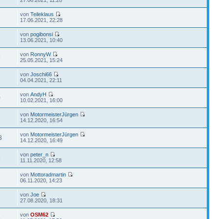
von
Teileklaus
2
17.06.2021, 22:28
von
pogibonsi
3
13.06.2021, 10:40
von
RonnyW
9
25.05.2021, 15:24
von
Joschi66
7
04.04.2021, 22:11
von
AndyH
0
10.02.2021, 16:00
von
MotormeisterJürgen
8
14.12.2020, 16:54
von
MotormeisterJürgen
3
14.12.2020, 16:49
von
peter_n
9
11.11.2020, 12:58
von
Mottoradmartin
6
06.11.2020, 14:23
von
Joe
3
27.08.2020, 18:31
von
OSM62
6