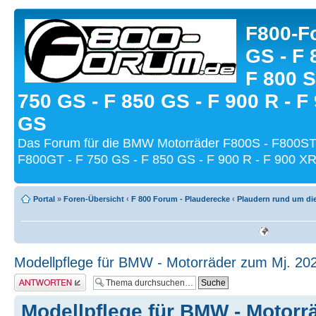
F800-Fo
GS - F 
F 800 S
750 GS - F 850 GS - F 900 R - F
GS
Das Forum für die BMW Motorräder F800S - F800ST
F800GT - F 750 GS - F 850 GS - F 900 R - F 900 XR
Portal
»
Foren-Übersicht
‹
F 800 Forum - Plauderecke
‹
Plaudern rund um di
Modellpflege für BMW - Motorräder zum Mj. 20
Antwort schreiben
Modellpflege für BMW - Motorr