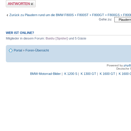
Antwort schreiben
Zurück zu Plaudern rund um die BMW F800S + F800ST + F800GT + F800GS + F80
Gehe zu:
WER IST ONLINE?
Mitglieder in diesem Forum:
Baidu [Spider]
und 5 Gäste
Portal
»
Foren-Übersicht
Powered by
php
Deutsche 
BMW-Motorrad-Bilder
|
K 1200 S
|
K 1300 GT
|
K 1600 GT
|
K 1600 