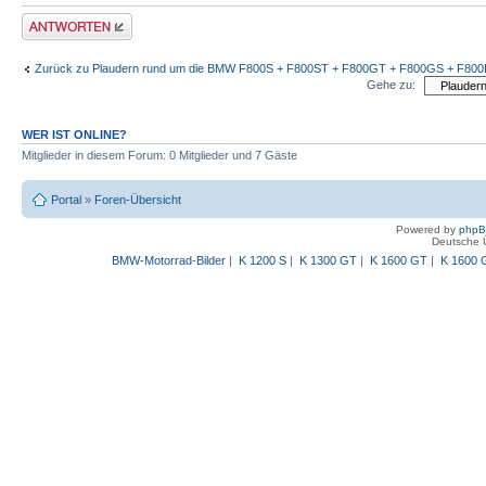
Antwort schreiben
Zurück zu Plaudern rund um die BMW F800S + F800ST + F800GT + F800GS + F80
Gehe zu:
WER IST ONLINE?
Mitglieder in diesem Forum: 0 Mitglieder und 7 Gäste
Portal
»
Foren-Übersicht
Powered by
php
Deutsche 
BMW-Motorrad-Bilder
|
K 1200 S
|
K 1300 GT
|
K 1600 GT
|
K 1600 