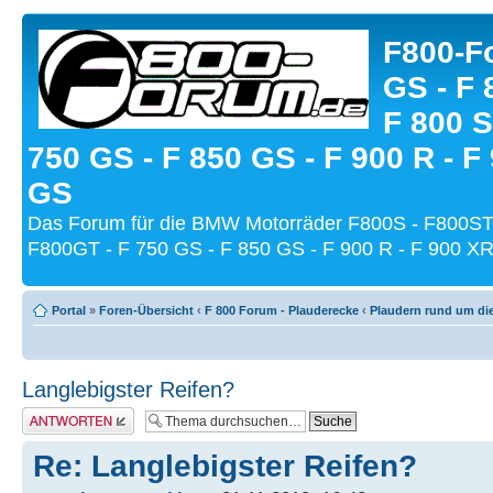
F800-Fo
GS - F 
F 800 S
750 GS - F 850 GS - F 900 R - F
GS
Das Forum für die BMW Motorräder F800S - F800ST
F800GT - F 750 GS - F 850 GS - F 900 R - F 900 XR
Portal
»
Foren-Übersicht
‹
F 800 Forum - Plauderecke
‹
Plaudern rund um di
Langlebigster Reifen?
Antwort schreiben
Re: Langlebigster Reifen?