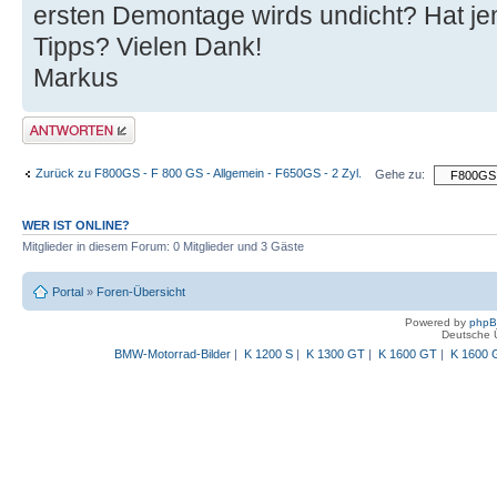
ersten Demontage wirds undicht? Hat j
Tipps? Vielen Dank!
Markus
Antwort schreiben
Zurück zu F800GS - F 800 GS - Allgemein - F650GS - 2 Zyl.
Gehe zu:
WER IST ONLINE?
Mitglieder in diesem Forum: 0 Mitglieder und 3 Gäste
Portal
»
Foren-Übersicht
Powered by
php
Deutsche 
BMW-Motorrad-Bilder
|
K 1200 S
|
K 1300 GT
|
K 1600 GT
|
K 1600 