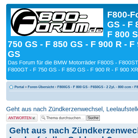
F800-Fo
GS - F 
F 800 S
750 GS - F 850 GS - F 900 R - F
GS
Das Forum für die BMW Motorräder F800S - F800ST
F800GT - F 750 GS - F 850 GS - F 900 R - F 900 XR
Portal
»
Foren-Übersicht
‹
F800GS - F 800 GS - F650GS - 2 Zyl. - 800 ccm
‹
F8
Geht aus nach Zündkerzenwechsel, Leelaufstell
Antwort schreiben
Geht aus nach Zündkerzenwec