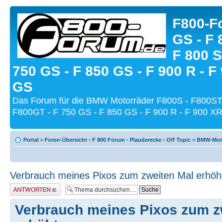
F800-Fo
GS - F 
F 800 S
750 GS - F 850 GS - F 900 R - F
GS
Das Forum für die BMW Motorräder F800S - F800ST
F800GT - F 750 GS - F 850 GS - F 900 R - F 900 XR
Portal
»
Foren-Übersicht
‹
F 800 Forum - Plauderecke
‹
Off Topic
»
BMW-Moto
Verbrauch meines Pixos zum zweiten Mal erhöh
Antwort schreiben
Verbrauch meines Pixos zum z