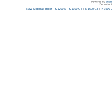
Powered by
php
Deutsche 
BMW-Motorrad-Bilder
|
K 1200 S
|
K 1300 GT
|
K 1600 GT
|
K 1600 