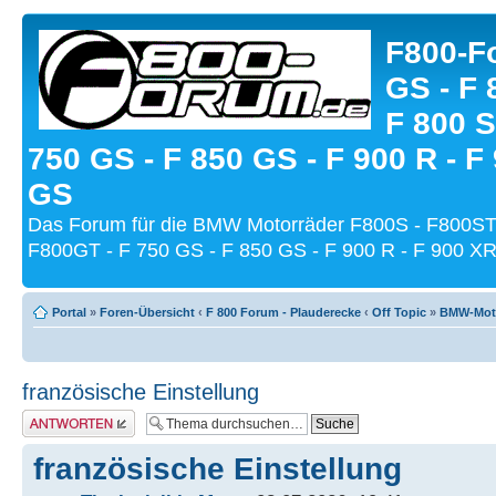
F800-Fo
GS - F 
F 800 S
750 GS - F 850 GS - F 900 R - F
GS
Das Forum für die BMW Motorräder F800S - F800ST
F800GT - F 750 GS - F 850 GS - F 900 R - F 900 XR
Portal
»
Foren-Übersicht
‹
F 800 Forum - Plauderecke
‹
Off Topic
»
BMW-Moto
französische Einstellung
Antwort schreiben
französische Einstellung