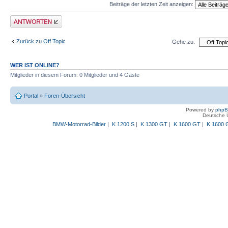
Beiträge der letzten Zeit anzeigen:
Antwort schreiben
Zurück zu Off Topic
Gehe zu:
WER IST ONLINE?
Mitglieder in diesem Forum: 0 Mitglieder und 4 Gäste
Portal
»
Foren-Übersicht
Powered by
php
Deutsche 
BMW-Motorrad-Bilder
|
K 1200 S
|
K 1300 GT
|
K 1600 GT
|
K 1600 