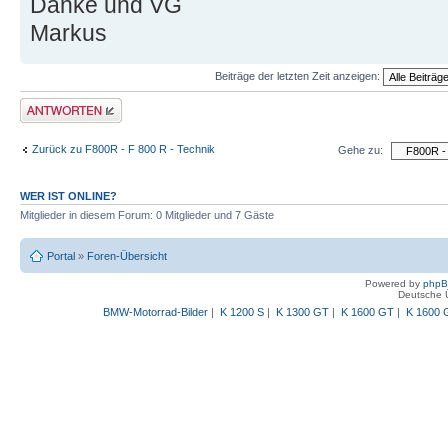
Danke und VG
Markus
Beiträge der letzten Zeit anzeigen:
Antwort schreiben
Zurück zu F800R - F 800 R - Technik
Gehe zu:
WER IST ONLINE?
Mitglieder in diesem Forum: 0 Mitglieder und 7 Gäste
Portal
»
Foren-Übersicht
Powered by
php
Deutsche 
BMW-Motorrad-Bilder
|
K 1200 S
|
K 1300 GT
|
K 1600 GT
|
K 1600 