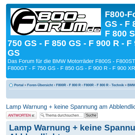
F800-Fo
GS - F 
F 800 S
750 GS - F 850 GS - F 900 R - F
GS
Das Forum für die BMW Motorräder F800S - F800ST
F800GT - F 750 GS - F 850 GS - F 900 R - F 900 XR
Portal
»
Foren-Übersicht
‹
F800R - F 800 R
‹
F800R - F 800 R - Technik
»
BMW-
Lamp Warnung + keine Spannung am Abblendli
Antwort schreiben
Lamp Warnung + keine Spann