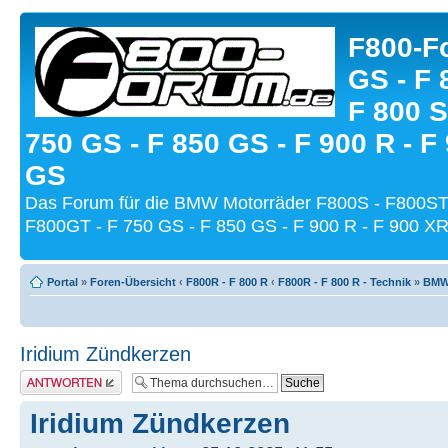
F800-Fo
GS - F 
F 800 S
750 GS - F 850 GS - F 900 R - F
GS
Das Forum für die BMW Motorräder F800S - F800ST
F800GT - F 750 GS - F 850 GS - F 900 R - F 900 XR
Portal
»
Foren-Übersicht
‹
F800R - F 800 R
‹
F800R - F 800 R - Technik
»
BMW-
Iridium Zündkerzen
Antwort schreiben
Iridium Zündkerzen