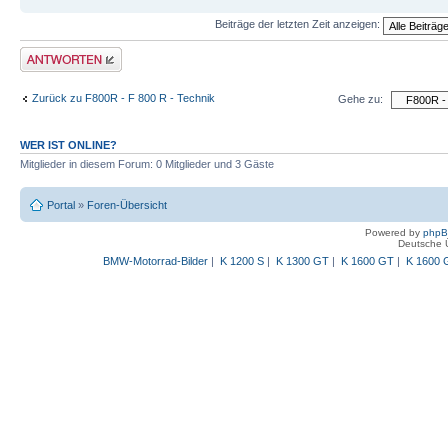
Beiträge der letzten Zeit anzeigen:
Antwort schreiben
Zurück zu F800R - F 800 R - Technik
Gehe zu:
WER IST ONLINE?
Mitglieder in diesem Forum: 0 Mitglieder und 3 Gäste
Portal
»
Foren-Übersicht
Powered by
php
Deutsche 
BMW-Motorrad-Bilder
|
K 1200 S
|
K 1300 GT
|
K 1600 GT
|
K 1600 