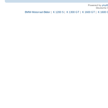
Powered by
php
Deutsche 
BMW-Motorrad-Bilder
|
K 1200 S
|
K 1300 GT
|
K 1600 GT
|
K 1600 