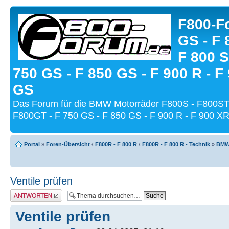
F800-Fo
GS - F 
F 800 S
750 GS - F 850 GS - F 900 R - F
GS
Das Forum für die BMW Motorräder F800S - F800ST
F800GT - F 750 GS - F 850 GS - F 900 R - F 900 XR
Portal
»
Foren-Übersicht
‹
F800R - F 800 R
‹
F800R - F 800 R - Technik
»
BMW-
Ventile prüfen
Antwort schreiben
Ventile prüfen