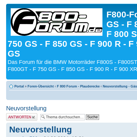
F800-Fo
GS - F 
F 800 S
750 GS - F 850 GS - F 900 R - F
GS
Das Forum für die BMW Motorräder F800S - F800ST
F800GT - F 750 GS - F 850 GS - F 900 R - F 900 XR
Portal
»
Foren-Übersicht
‹
F 800 Forum - Plauderecke
‹
Neuvorstellung - Gä
Neuvorstellung
Antwort schreiben
Neuvorstellung