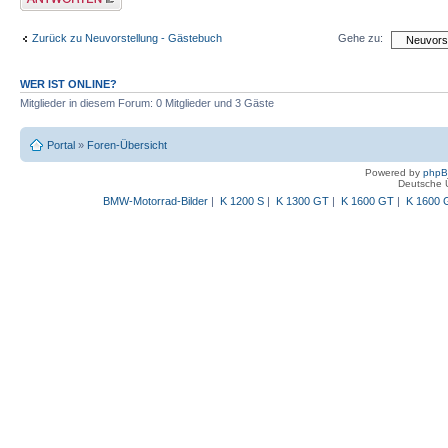
Zurück zu Neuvorstellung - Gästebuch
Gehe zu:
WER IST ONLINE?
Mitglieder in diesem Forum: 0 Mitglieder und 3 Gäste
Portal
»
Foren-Übersicht
Powered by
php
Deutsche 
BMW-Motorrad-Bilder
|
K 1200 S
|
K 1300 GT
|
K 1600 GT
|
K 1600 