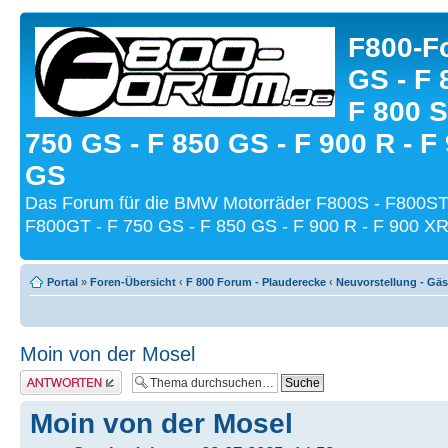
F800-Fo
GS - F 
F 800 S
750 GS - F 850 GS - F 900 R - F
GS
Das Forum für die BMW Motorräder F800S - F800ST
F800GT - F 750 GS - F 850 GS - F 900 R - F 900 XR
Portal
»
Foren-Übersicht
‹
F 800 Forum - Plauderecke
‹
Neuvorstellung - Gä
Moin von der Mosel
Antwort schreiben
Moin von der Mosel