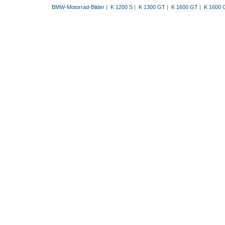
BMW-Motorrad-Bilder
|
K 1200 S
|
K 1300 GT
|
K 1600 GT
|
K 1600 