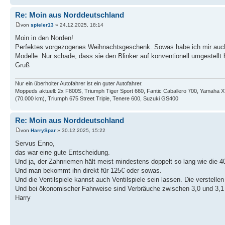
Re: Moin aus Norddeutschland
von
spieler13
» 24.12.2025, 18:14
Moin in den Norden!
Perfektes vorgezogenes Weihnachtsgeschenk. Sowas habe ich mir auch sc
Modelle. Nur schade, dass sie den Blinker auf konventionell umgestellt
Gruß
Nur ein überholter Autofahrer ist ein guter Autofahrer.
Moppeds aktuell: 2x F800S, Triumph Tiger Sport 660, Fantic Caballero 700, Yamaha
(70.000 km), Triumph 675 Street Triple, Tenere 600, Suzuki GS400
Re: Moin aus Norddeutschland
von
HarrySpar
» 30.12.2025, 15:22
Servus Enno,
das war eine gute Entscheidung.
Und ja, der Zahnriemen hält meist mindestens doppelt so lang wie die 
Und man bekommt ihn direkt für 125€ oder sowas.
Und die Ventilspiele kannst auch Ventilspiele sein lassen. Die verstelle
Und bei ökonomischer Fahrweise sind Verbräuche zwischen 3,0 und 3,1
Harry