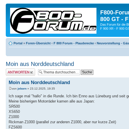
F800-Forum
800 GT - F
Das Forum für die 
F 900 XR - F 900 G
Portal
»
Foren-Übersicht
‹
F 800 Forum - Plauderecke
‹
Neuvorstellung - Gä
Moin aus Norddeutschland
Antwort schreiben
Moin aus Norddeutschland
von
jeborn
» 23.12.2025, 19:35
Ich sage mal "hallo" in die Runde. Ich bin Enno aus Lüneburg und seit 
Meine bisherigen Motorräder kamen alle aus Japan:
SR500
XS650
Z1000
Rickman Z1000 (parallel zur anderen Z1000, aber nur kurze Zeit)
FZS600