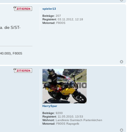
spieler13
Beiträge:
207
Registriert:
03.11.2012, 12:18
Motorrad:
F800S
a. die S/ST-
 40.000), F800S
HarrySpar
Beiträge:
9200
Registriert:
11.05.2010, 13:53
Wohnort:
Landkreis Garmisch Partenkirchen
Motorrad:
F800S Rapsgelb