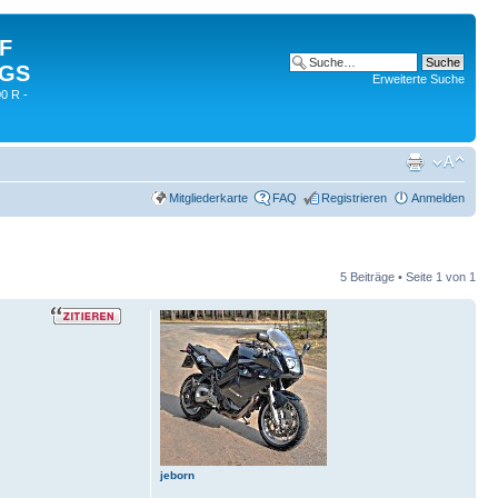
 F
 GS
Erweiterte Suche
0 R -
Mitgliederkarte
FAQ
Registrieren
Anmelden
5 Beiträge • Seite
1
von
1
jeborn