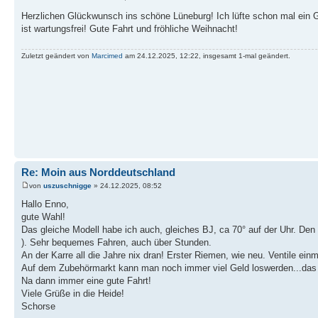
Herzlichen Glückwunsch ins schöne Lüneburg! Ich lüfte schon mal ein 
ist wartungsfrei! Gute Fahrt und fröhliche Weihnacht!
Zuletzt geändert von
Marcimed
am 24.12.2025, 12:22, insgesamt 1-mal geändert.
Re: Moin aus Norddeutschland
von
uszuschnigge
» 24.12.2025, 08:52
Hallo Enno,
gute Wahl!
Das gleiche Modell habe ich auch, gleiches BJ, ca 70° auf der Uhr. Den
). Sehr bequemes Fahren, auch über Stunden.
An der Karre all die Jahre nix dran! Erster Riemen, wie neu. Ventile einma
Auf dem Zubehörmarkt kann man noch immer viel Geld loswerden...das Te
Na dann immer eine gute Fahrt!
Viele Grüße in die Heide!
Schorse