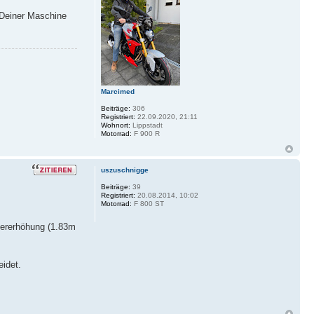
 Deiner Maschine
Marcimed
Beiträge:
306
Registriert:
22.09.2020, 21:11
Wohnort:
Lippstadt
Motorrad:
F 900 R
uszuschnigge
Beiträge:
39
Registriert:
20.08.2014, 10:02
Motorrad:
F 800 ST
nkererhöhung (1.83m
eidet.