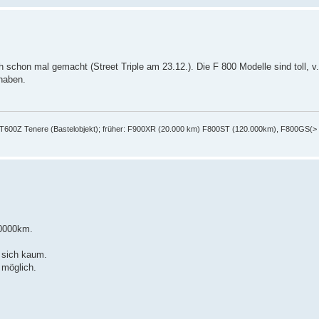
hon mal gemacht (Street Triple am 23.12.). Die F 800 Modelle sind toll, v.
 haben.
 XT600Z Tenere (Bastelobjekt); früher: F900XR (20.000 km) F800ST (120.000km), F800GS(>
40000km.
n sich kaum.
 möglich.