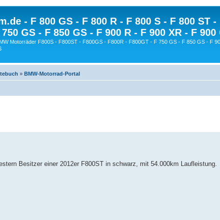
.de - F 800 GS - F 800 R - F 800 S - F 800 ST -
 750 GS - F 850 GS - F 900 R - F 900 XR - F 900
BMW Motorräder F800S - F800ST - F800GS - F800R - F800GT - F 750 GS - F 850 GS - F 90
S
stebuch
»
BMW-Motorrad-Portal
gestern Besitzer einer 2012er F800ST in schwarz, mit 54.000km Laufleistung.