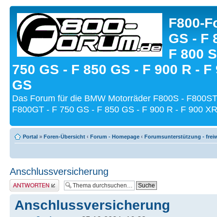
F800-Fo
GS - F 
F 800 S
750 GS - F 850 GS - F 900 R - F
GS
Das Forum für die BMW Motorräder F800S - F800ST
F800GT - F 750 GS - F 850 GS - F 900 R - F 900 XR
Portal
»
Foren-Übersicht
‹
Forum - Homepage
‹
Forumsunterstützung - freiw
Anschlussversicherung
Antwort schreiben
Anschlussversicherung