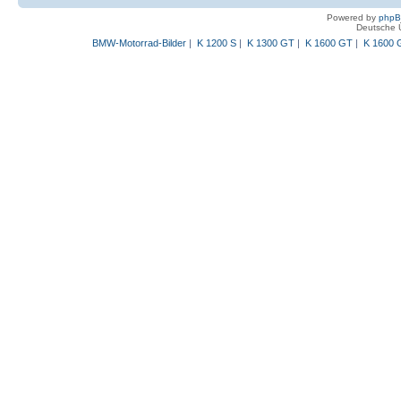
Powered by
php
Deutsche 
BMW-Motorrad-Bilder
|
K 1200 S
|
K 1300 GT
|
K 1600 GT
|
K 1600 