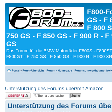
F800-Fo
GS - F 
F 800 S
750 GS - F 850 GS - F 900 R - F
GS
Das Forum für die BMW Motorräder F800S - F800ST
F800GT - F 750 GS - F 850 GS - F 900 R - F 900 XR
Portal
»
Foren-Übersicht
‹
Forum - Homepage
‹
Forumsunterstützung - freiw
Unterstützung des Forums über/mit Amazon
Thema gesperrt
Unterstützung des Forums übe