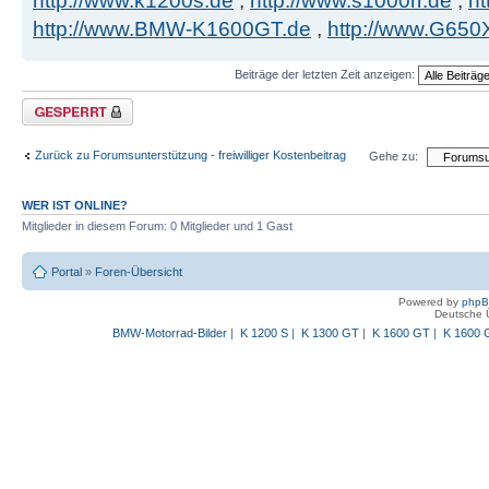
http://www.k1200s.de
,
http://www.s1000rr.de
,
ht
http://www.BMW-K1600GT.de
,
http://www.G650
Beiträge der letzten Zeit anzeigen:
Thema gesperrt
Zurück zu Forumsunterstützung - freiwilliger Kostenbeitrag
Gehe zu:
WER IST ONLINE?
Mitglieder in diesem Forum: 0 Mitglieder und 1 Gast
Portal
»
Foren-Übersicht
Powered by
php
Deutsche 
BMW-Motorrad-Bilder
|
K 1200 S
|
K 1300 GT
|
K 1600 GT
|
K 1600 