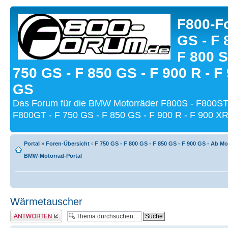
F800-Fo
GS - F 
F 800 S
750 GS - F 850 GS - F 900 R - F
GS
Das Forum für die BMW Motorräder F800S - F800ST
F800GT - F 750 GS - F 850 GS - F 900 R - F 900 XR
Portal
»
Foren-Übersicht
‹
F 750 GS - F 800 GS - F 850 GS - F 900 GS - Ab Mo
BMW-Motorrad-Portal
Wärmetauscher
Antwort schreiben