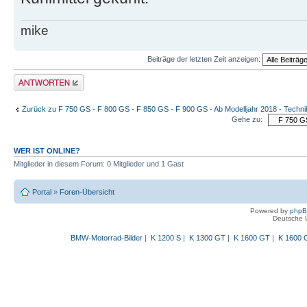
mike
Beiträge der letzten Zeit anzeigen:
Antwort schreiben
Zurück zu F 750 GS - F 800 GS - F 850 GS - F 900 GS - Ab Modelljahr 2018 - Techni
Gehe zu:
WER IST ONLINE?
Mitglieder in diesem Forum: 0 Mitglieder und 1 Gast
Portal
»
Foren-Übersicht
Powered by
php
Deutsche 
BMW-Motorrad-Bilder
|
K 1200 S
|
K 1300 GT
|
K 1600 GT
|
K 1600 