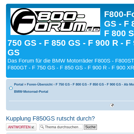
F800-Fo
GS - F 
F 800 S
750 GS - F 850 GS - F 900 R - F
GS
Das Forum für die BMW Motorräder F800S - F800ST
F800GT - F 750 GS - F 850 GS - F 900 R - F 900 XR
Portal
»
Foren-Übersicht
‹
F 750 GS - F 800 GS - F 850 GS - F 900 GS - Ab Mo
BMW-Motorrad-Portal
Kupplung F850GS rutscht durch?
Antwort schreiben