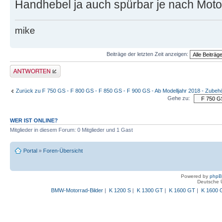
Handhebel ja auch spürbar je nach Motor
mike
Beiträge der letzten Zeit anzeigen:
Antwort schreiben
Zurück zu F 750 GS - F 800 GS - F 850 GS - F 900 GS - Ab Modelljahr 2018 - Zubeh
Gehe zu:
WER IST ONLINE?
Mitglieder in diesem Forum: 0 Mitglieder und 1 Gast
Portal
»
Foren-Übersicht
Powered by
php
Deutsche 
BMW-Motorrad-Bilder
|
K 1200 S
|
K 1300 GT
|
K 1600 GT
|
K 1600 