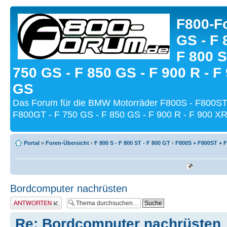
F800-Fo
GS - F 
F 800 S
750 GS - F 850 GS - F 900 R - F
GS
Das Forum für die BMW Motorräder F800S - F800ST
F800GT - F 750 GS - F 850 GS - F 900 R - F 900 XR
Portal
»
Foren-Übersicht
‹
F 800 S - F 800 ST - F 800 GT
‹
F800S + F800ST + 
Bordcomputer nachrüsten
Antwort schreiben
Re: Bordcomputer nachrüsten