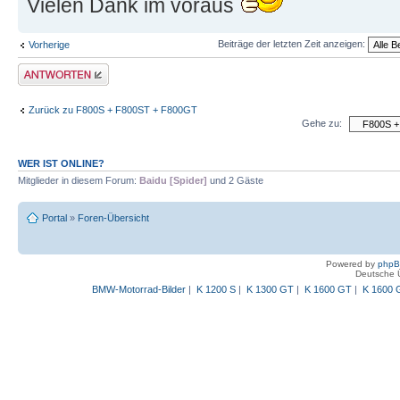
Vielen Dank im voraus
Beiträge der letzten Zeit anzeigen:
Vorherige
Antwort schreiben
Zurück zu F800S + F800ST + F800GT
Gehe zu:
WER IST ONLINE?
Mitglieder in diesem Forum:
Baidu [Spider]
und 2 Gäste
Portal
»
Foren-Übersicht
Powered by
php
Deutsche 
BMW-Motorrad-Bilder
|
K 1200 S
|
K 1300 GT
|
K 1600 GT
|
K 1600 