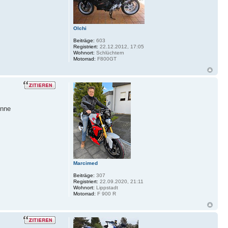
Olchi
Beiträge:
603
Registriert:
22.12.2012, 17:05
Wohnort:
Schlüchtern
Motorrad:
F800GT
önne
Marcimed
Beiträge:
307
Registriert:
22.09.2020, 21:11
Wohnort:
Lippstadt
Motorrad:
F 900 R