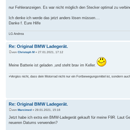
nur Fehleranzeigen. Es war nicht möglich den Stecker optimal zu verbi
Ich denke ich werde das jetzt anders lösen müssen....
Danke f. Eure Hilfe
LG Andrea
Re: Original BMW Ladegerät.
von
Christoph M
» 27.01.2021, 17:12
Meine Batterie ist geladen ,und steht brav im Keller.
»Vergiss nicht, dass dein Motorrad nicht nur ein Fortbewegungsmittel ist, sondern auch
Re: Original BMW Ladegerät.
von
Marcimed
» 29.01.2021, 15:16
Jetzt habe ich extra ein BMW-Ladegerät gekauft für meine F9R. Laut G
neueren Datums verwenden?