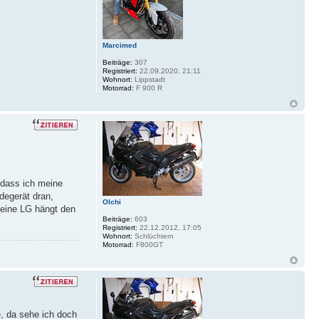
Marcimed
Beiträge:
307
Registriert:
22.09.2020, 21:11
Wohnort:
Lippstadt
Motorrad:
F 900 R
 dass ich meine
degerät dran,
Olchi
kleine LG hängt den
Beiträge:
603
Registriert:
22.12.2012, 17:05
Wohnort:
Schlüchtern
Motorrad:
F800GT
e, da sehe ich doch