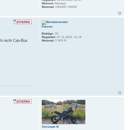
Wohnort:
Remstal
Motorrad:
CB400F, F800R
Forever
Beiträge:
26
Registriert:
07.11.2020, 11:19
ch nicht Can-Bus
Motorrad:
F 900 R
Christoph M