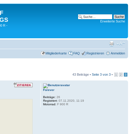
 F
 GS
Erweiterte Suche
0 R -
Mitgliederkarte
FAQ
Registrieren
Anmelden
43 Beiträge •
Seite
3
von
3
•
1
2
3
Forever
Beiträge:
26
Registriert:
07.11.2020, 11:19
Motorrad:
F 900 R