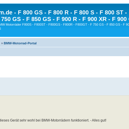
.de - F 800 GS - F 800 R - F 800 S - F 800 ST -
 750 GS - F 850 GS - F 900 R - F 900 XR - F 900
BMW Motorräder F800S - F800ST - F800GS - F800R - F800GT - F 750 GS - F 850 GS - F 90
S
n
»
BMW-Motorrad-Portal
ses Gerät sehr wohl bei BMW-Motorrädern funktioniert. - Alles gut!