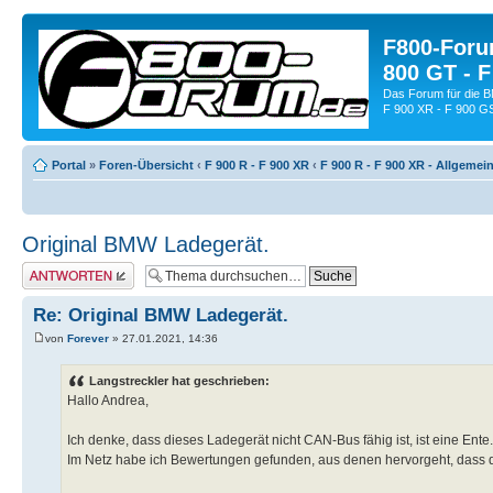
F800-Forum
800 GT - F
Das Forum für die 
F 900 XR - F 900 G
Portal
»
Foren-Übersicht
‹
F 900 R - F 900 XR
‹
F 900 R - F 900 XR - Allgemei
Original BMW Ladegerät.
Antwort schreiben
Re: Original BMW Ladegerät.
von
Forever
» 27.01.2021, 14:36
Langstreckler hat geschrieben:
Hallo Andrea,
Ich denke, dass dieses Ladegerät nicht CAN-Bus fähig ist, ist eine Ente.
Im Netz habe ich Bewertungen gefunden, aus denen hervorgeht, dass die