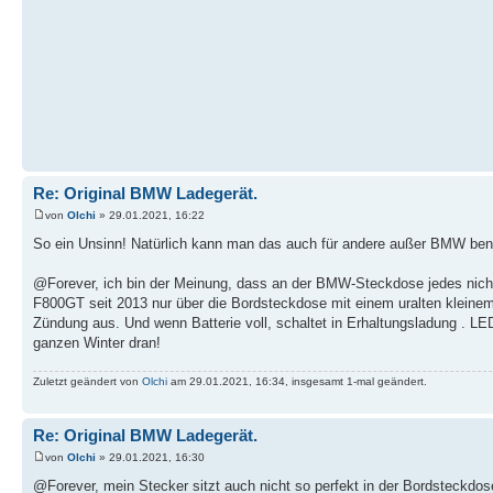
Re: Original BMW Ladegerät.
von
Olchi
» 29.01.2021, 16:22
So ein Unsinn! Natürlich kann man das auch für andere außer BMW ben
@Forever, ich bin der Meinung, dass an der BMW-Steckdose jedes nicht 
F800GT seit 2013 nur über die Bordsteckdose mit einem uralten kleinem 
Zündung aus. Und wenn Batterie voll, schaltet in Erhaltungsladung . LED
ganzen Winter dran!
Zuletzt geändert von
Olchi
am 29.01.2021, 16:34, insgesamt 1-mal geändert.
Re: Original BMW Ladegerät.
von
Olchi
» 29.01.2021, 16:30
@Forever, mein Stecker sitzt auch nicht so perfekt in der Bordsteckdo