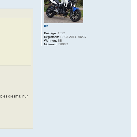
ike
Beiträge:
1322
Registriert:
10.03.2014, 06:37
Wohnort:
BB
Motorrad:
F800R
ab es diesmal nur