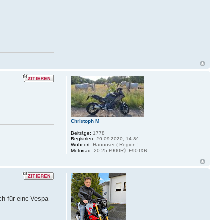
Christoph M
Beiträge:
1778
Registriert:
26.09.2020, 14:36
Wohnort:
Hannover ( Region )
Motorrad:
20-25 F900R》F900XR
ch für eine Vespa