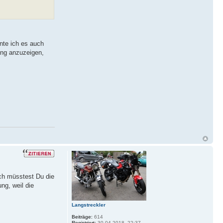
nte ich es auch
ung anzuzeigen,
ch müsstest Du die
ng, weil die
Langstreckler
Beiträge:
614
Registriert:
30.04.2018, 22:37