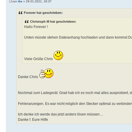
von
ike
» 29.01.2021, 18:37
Forever hat geschrieben:
Christoph M hat geschrieben:
Hallo Forever !
Unten müsste stehen Dateianhang hochladen und dann kommst Du 
Viele Grüße Chris
Danke Chris
Nochmal zum Ladegerät. Grad hab ich es noch mal alles ausprobiert, ste
Fehleranzeigen. Es war nicht möglich den Stecker optimal zu verbinde
Ich denke ich werde das jetzt anders lösen müssen....
Danke f. Eure Hilfe