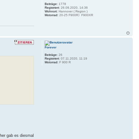
Beiträge:
1778
Registriert:
26.09.2020, 14:36
Wohnort:
Hannover ( Region )
Motorrad:
20-25 F900R》F900XR
Forever
Beiträge:
26
Registriert:
07.11.2020, 11:19
Motorrad:
F 900 R
aher gab es diesmal