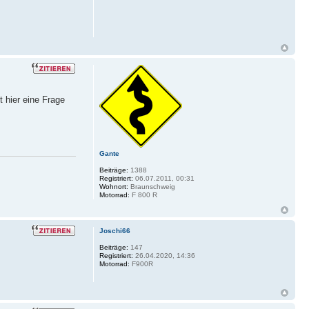
 hier eine Frage
Gante
Beiträge:
1388
Registriert:
06.07.2011, 00:31
Wohnort:
Braunschweig
Motorrad:
F 800 R
Joschi66
Beiträge:
147
Registriert:
26.04.2020, 14:36
Motorrad:
F900R