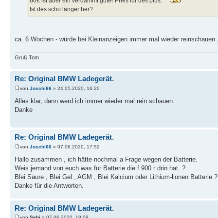
60€ ist aber ein verdammt guter Preis für des plus.
Ist des scho länger her?
ca. 6 Wochen - würde bei Kleinanzeigen immer mal wieder reinschauen ,
Gruß Tom
Re: Original BMW Ladegerät.
von
Joschi66
» 24.05.2020, 16:20
Alles klar, dann werd ich immer wieder mal rein schauen.
Danke
Re: Original BMW Ladegerät.
von
Joschi66
» 07.06.2020, 17:52
Hallo zusammen , ich hätte nochmal a Frage wegen der Batterie.
Weis jemand von euch was für Batterie die f 900 r drin hat. ?
Blei Säure , Blei Gel , AGM , Blei Kalcium oder Lithium-lionen Batterie 
Danke für die Antworten.
Re: Original BMW Ladegerät.
von
Sebi
» 07.06.2020, 18:09