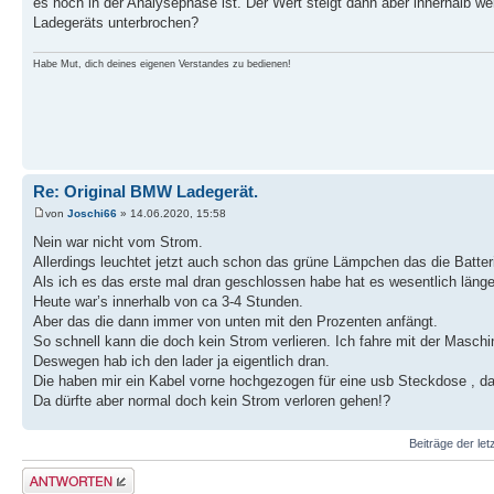
es noch in der Analysephase ist. Der Wert steigt dann aber innerhalb 
Ladegeräts unterbrochen?
Habe Mut, dich deines eigenen Verstandes zu bedienen!
Re: Original BMW Ladegerät.
von
Joschi66
» 14.06.2020, 15:58
Nein war nicht vom Strom.
Allerdings leuchtet jetzt auch schon das grüne Lämpchen das die Batteri
Als ich es das erste mal dran geschlossen habe hat es wesentlich länger
Heute war’s innerhalb von ca 3-4 Stunden.
Aber das die dann immer von unten mit den Prozenten anfängt.
So schnell kann die doch kein Strom verlieren. Ich fahre mit der Maschi
Deswegen hab ich den lader ja eigentlich dran.
Die haben mir ein Kabel vorne hochgezogen für eine usb Steckdose , da 
Da dürfte aber normal doch kein Strom verloren gehen!?
Beiträge der let
Antwort schreiben