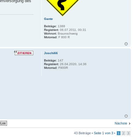
tromversorgung des
Gante
Beiträge:
1388
Registriert:
06.07.2011, 00:31
Wohnort:
Braunschweig
Motorrad:
F 800 R
Joschi66
Beiträge:
147
Registriert:
26.04.2020, 14:36
Motorrad:
F900R
Nächste
43 Beiträge •
Seite
1
von
3
•
1
2
3