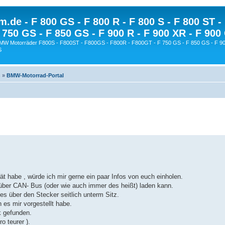
.de - F 800 GS - F 800 R - F 800 S - F 800 ST -
 750 GS - F 850 GS - F 900 R - F 900 XR - F 900
BMW Motorräder F800S - F800ST - F800GS - F800R - F800GT - F 750 GS - F 850 GS - F 90
S
n
»
BMW-Motorrad-Portal
ät habe , würde ich mir gerne ein paar Infos von euch einholen.
 über CAN- Bus (oder wie auch immer des heißt) laden kann.
es über den Stecker seitlich unterm Sitz.
 es mir vorgestellt habe.
k gefunden.
o teurer ).