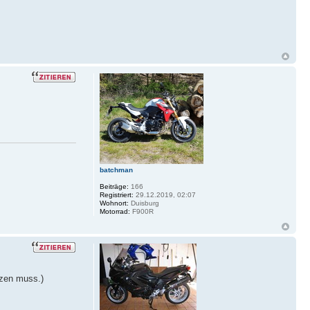
batchman
Beiträge:
166
Registriert:
29.12.2019, 02:07
Wohnort:
Duisburg
Motorrad:
F900R
tzen muss.)