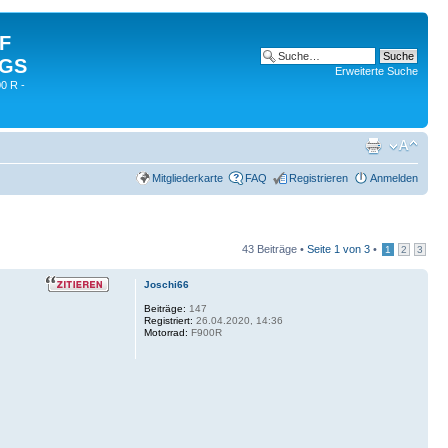
 F
 GS
Erweiterte Suche
0 R -
Mitgliederkarte
FAQ
Registrieren
Anmelden
43 Beiträge •
Seite
1
von
3
•
1
2
3
Joschi66
Beiträge:
147
Registriert:
26.04.2020, 14:36
Motorrad:
F900R