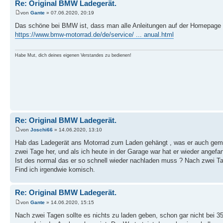
Re: Original BMW Ladegerät.
von
Gante
» 07.06.2020, 20:19
Das schöne bei BMW ist, dass man alle Anleitungen auf der Homepage 
https://www.bmw-motorrad.de/de/service/ ... anual.html
Habe Mut, dich deines eigenen Verstandes zu bedienen!
Re: Original BMW Ladegerät.
von
Joschi66
» 14.06.2020, 13:10
Hab das Ladegerät ans Motorrad zum Laden gehängt , was er auch gemach
zwei Tage her, und als ich heute in der Garage war hat er wieder angefa
Ist des normal das er so schnell wieder nachladen muss ? Nach zwei T
Find ich irgendwie komisch.
Re: Original BMW Ladegerät.
von
Gante
» 14.06.2020, 15:15
Nach zwei Tagen sollte es nichts zu laden geben, schon gar nicht bei 