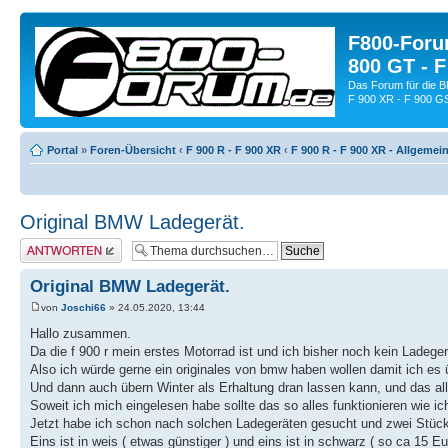
F800-Forum
800 GT - F
Das Forum für die 
F 900 XR - F 900 G
Portal
»
Foren-Übersicht
‹
F 900 R - F 900 XR
‹
F 900 R - F 900 XR - Allgemei
Original BMW Ladegerät.
Antwort schreiben
Original BMW Ladegerät.
von
Joschi66
» 24.05.2020, 13:44
Hallo zusammen.
Da die f 900 r mein erstes Motorrad ist und ich bisher noch kein Ladeger
Also ich würde gerne ein originales von bmw haben wollen damit ich es
Und dann auch übern Winter als Erhaltung dran lassen kann, und das all
Soweit ich mich eingelesen habe sollte das so alles funktionieren wie ich
Jetzt habe ich schon nach solchen Ladegeräten gesucht und zwei Stüc
Eins ist in weis ( etwas günstiger ) und eins ist in schwarz ( so ca 15 Eur