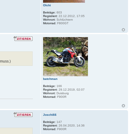
Olchi
Beiträge:
603
Registriert:
22.12.2012, 17:05
Wohnort:
Schlüchtern
Motorrad:
F800GT
 muss.)
batchman
Beiträge:
166
Registriert:
29.12.2019, 02:07
Wohnort:
Duisburg
Motorrad:
F900R
Joschi66
Beiträge:
147
Registriert:
26.04.2020, 14:36
Motorrad:
F900R