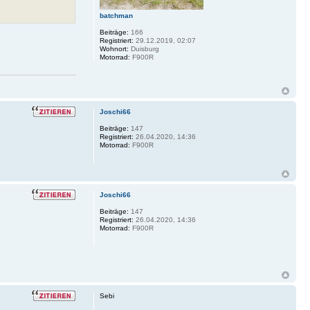
batchman
Beiträge:
166
Registriert:
29.12.2019, 02:07
Wohnort:
Duisburg
Motorrad:
F900R
Joschi66
Beiträge:
147
Registriert:
26.04.2020, 14:36
Motorrad:
F900R
Joschi66
Beiträge:
147
Registriert:
26.04.2020, 14:36
Motorrad:
F900R
Sebi