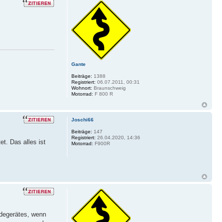
Gante
Beiträge:
1388
Registriert:
06.07.2011, 00:31
Wohnort:
Braunschweig
Motorrad:
F 800 R
Joschi66
Beiträge:
147
Registriert:
26.04.2020, 14:36
t. Das alles ist
Motorrad:
F900R
adegerätes, wenn